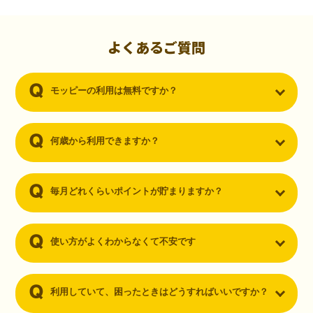
初心者でも10,000ポイント！無料なのにポイントが
貯まる
（30代・男性）
よくあるご質問
クレジットカードを作りたいと思い、色々検索をしていた時にモッピ
ーを知りました。クレジットカードを発行するだけでポイントが貯ま
モッピーの利用は無料ですか？
るならと無料登録して、クレジットカードの発行やアプリダウンロー
ドなど無料のコンテンツのみを利用したところ…なんと、たった一ヶ
月で10,000ポイントを貯めることができました！最初は半信半疑で始
めたモッピーですが、今では空いた時間でポイ活しちゃってます！
何歳から利用できますか？
毎月どれくらいポイントが貯まりますか？
使い方がよくわからなくて不安です
利用していて、困ったときはどうすればいいですか？