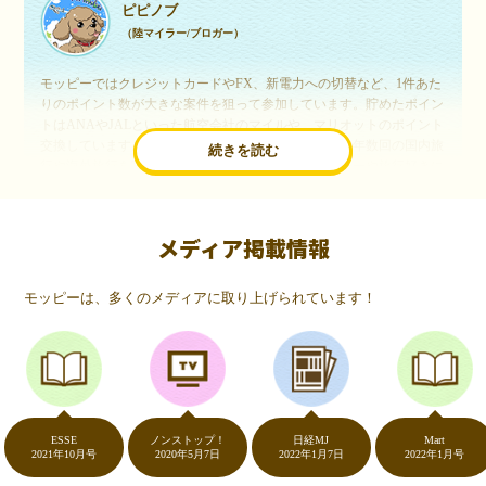
ピピノブ
（陸マイラー/ブロガー）
モッピーではクレジットカードやFX、新電力への切替など、1件あた
りのポイント数が大きな案件を狙って参加しています。貯めたポイン
トはANAやJALといった航空会社のマイルや、マリオットのポイント
交換しています。このようにすることで、ほぼ無料で年数回の国内旅
続きを読む
行や海外旅行を実現しています。モッピーは陸マイラーや旅行好きに
は欠かせないポイントサイトですね。
メディア掲載情報
いつものネットショッピングが、モッピーでお得
に
モッピーは、多くのメディアに取り上げられています！
（20代・女性）
友達に勧められてモッピーをはじめました。空いた時間にスマホで買
い物をすることが多いのですが、モッピーを経由するだけでショップ
のポイントとモッピーのポイントが二重で貯まることを知り、ビック
リ…！いつものネットショッピングをモッピーを経由するだけでポイ
ントが貯まるなんて…もっと早く教えてほしかった～！貯まったポイ
ントはギフト券に交換して、プチ贅沢を楽しんでます♪
ESSE
ノンストップ！
日経MJ
Mart
2021年10月号
2020年5月7日
2022年1月7日
2022年1月号