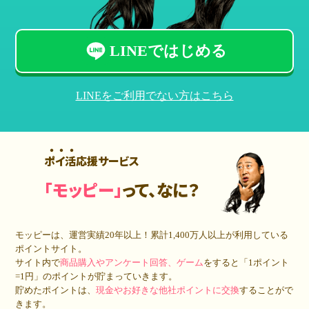
LINEではじめる
LINEをご利用でない方はこちら
ポイ活応援サービス
「モッピー」
って、なに？
モッピーは、運営実績20年以上！累計
1,400万人
以上が利用している
ポイントサイト。
サイト内で
商品購入やアンケート回答、ゲーム
をすると「1ポイント
=1円」のポイントが貯まっていきます。
貯めたポイントは、
現金やお好きな他社ポイントに交換
することがで
きます。