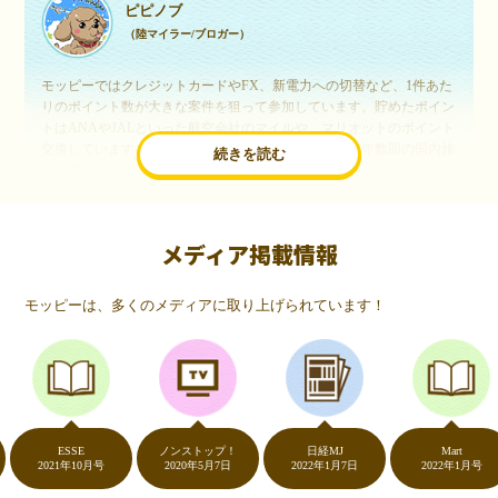
ピピノブ
（陸マイラー/ブロガー）
モッピーではクレジットカードやFX、新電力への切替など、1件あた
りのポイント数が大きな案件を狙って参加しています。貯めたポイン
トはANAやJALといった航空会社のマイルや、マリオットのポイント
交換しています。このようにすることで、ほぼ無料で年数回の国内旅
続きを読む
行や海外旅行を実現しています。モッピーは陸マイラーや旅行好きに
は欠かせないポイントサイトですね。
メディア掲載情報
いつものネットショッピングが、モッピーでお得
に
モッピーは、多くのメディアに取り上げられています！
（20代・女性）
友達に勧められてモッピーをはじめました。空いた時間にスマホで買
い物をすることが多いのですが、モッピーを経由するだけでショップ
のポイントとモッピーのポイントが二重で貯まることを知り、ビック
リ…！いつものネットショッピングをモッピーを経由するだけでポイ
ントが貯まるなんて…もっと早く教えてほしかった～！貯まったポイ
ントはギフト券に交換して、プチ贅沢を楽しんでます♪
ESSE
ノンストップ！
日経MJ
Mart
2021年10月号
2020年5月7日
2022年1月7日
2022年1月号