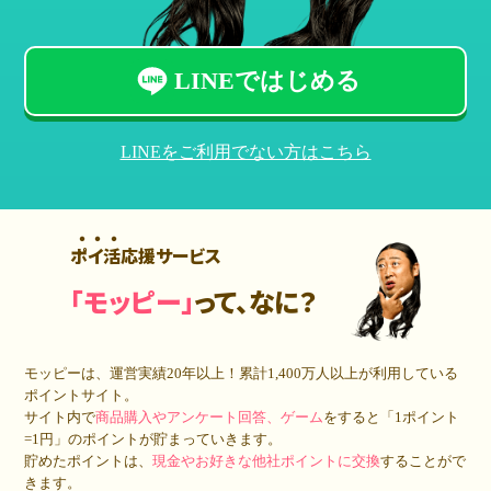
LINEではじめる
LINEをご利用でない方はこちら
ポイ活応援サービス
「モッピー」
って、なに？
モッピーは、運営実績20年以上！累計
1,400万人
以上が利用している
ポイントサイト。
サイト内で
商品購入やアンケート回答、ゲーム
をすると「1ポイント
=1円」のポイントが貯まっていきます。
貯めたポイントは、
現金やお好きな他社ポイントに交換
することがで
きます。