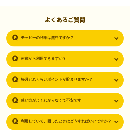
初心者でも10,000ポイント！無料なのにポイントが
貯まる
（30代・男性）
よくあるご質問
クレジットカードを作りたいと思い、色々検索をしていた時にモッピ
ーを知りました。クレジットカードを発行するだけでポイントが貯ま
モッピーの利用は無料ですか？
るならと無料登録して、クレジットカードの発行やアプリダウンロー
ドなど無料のコンテンツのみを利用したところ…なんと、たった一ヶ
月で10,000ポイントを貯めることができました！最初は半信半疑で始
めたモッピーですが、今では空いた時間でポイ活しちゃってます！
何歳から利用できますか？
毎月どれくらいポイントが貯まりますか？
使い方がよくわからなくて不安です
利用していて、困ったときはどうすればいいですか？