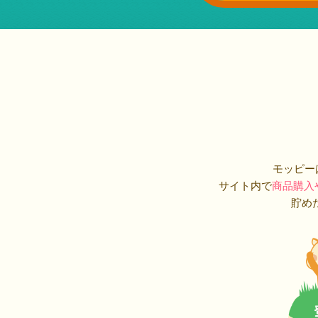
モッピー
サイト内で
商品購入
貯め