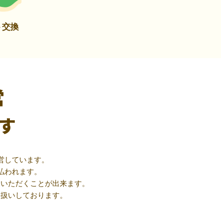
ト交換
営
す
営しています。
払われます。
用いただくことが出来ます。
取扱いしております。