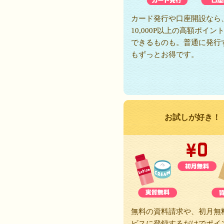
カード発行や口座開設なら
10,000P以上の高額ポイン
できるものも。普通に発行
もずっとお得です。
お試しが好き！
無料の資料請求や、初月無
ビスに登録するだけでポイ