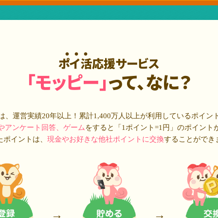
ポイ活応援サービス
「モッピー」
って、なに？
は、運営実績20年以上！累計
1,400万人
以上が利用しているポイン
やアンケート回答、ゲーム
をすると「1ポイント=1円」のポイント
たポイントは、
現金やお好きな他社ポイントに交換
することができ