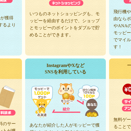
、
飛行機や
いつものネットショッピングも、モ
トが獲得
由ならポ
ッピーを経由するだけで、ショップ
するより
やANA
とモッピーのポイントをダブルで貯
モッピー
めることができます。
でマイル
す！
InstagramやXなど
SNSを利用している
無料ゲー
料のサー
あなたが紹介した人がモッピーで獲
ることで
ントが獲