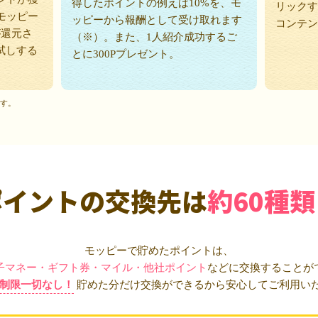
得したポイントの例えば10%を、モ
リックす
モッピー
ッピーから報酬として受け取れます
コンテン
が還元さ
（※）。また、1人紹介成功するご
試しする
とに300Pプレゼント。
ます。
ポイントの交換先は
約60種類
モッピーで貯めたポイントは、
子マネー・ギフト券・マイル・他社ポイント
などに交換することが
制限一切なし！
貯めた分だけ交換ができるから安心してご利用い