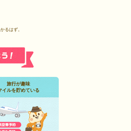
！
つかるはず。
旅行が趣味
マイルを貯めている