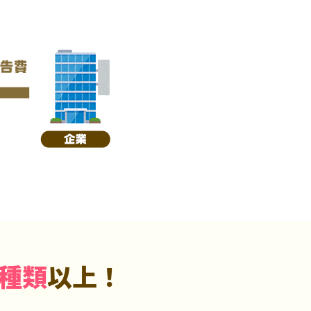
5種類
以上！