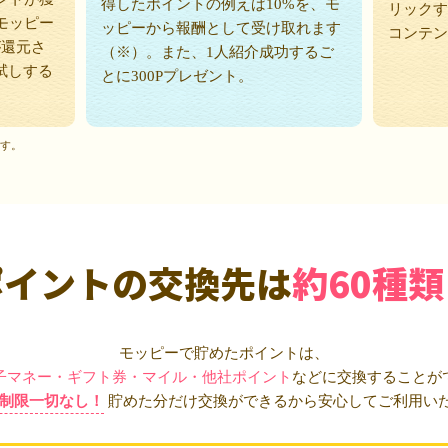
得したポイントの例えば10%を、モ
リックす
モッピー
ッピーから報酬として受け取れます
コンテン
が還元さ
（※）。また、1人紹介成功するご
試しする
とに300Pプレゼント。
ます。
ポイントの交換先は
約60種類
モッピーで貯めたポイントは、
子マネー・ギフト券・マイル・他社ポイント
などに交換することが
制限一切なし！
貯めた分だけ交換ができるから安心してご利用い