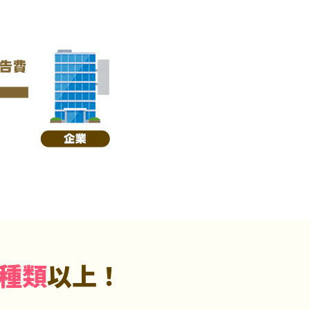
5種類
以上！