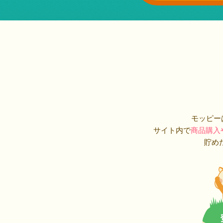
モッピー
サイト内で
商品購入
貯め