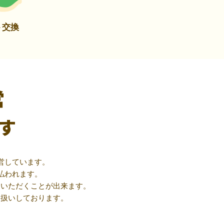
ト交換
営
す
営しています。
払われます。
用いただくことが出来ます。
取扱いしております。