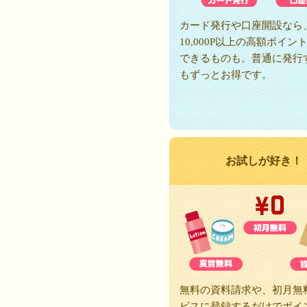
カード発行や口座開設なら
10,000P以上の高額ポイン
できるものも。普通に発行
もずっとお得です。
お試しが好き！
無料の資料請求や、初月無
ビスに登録するだけでポイ