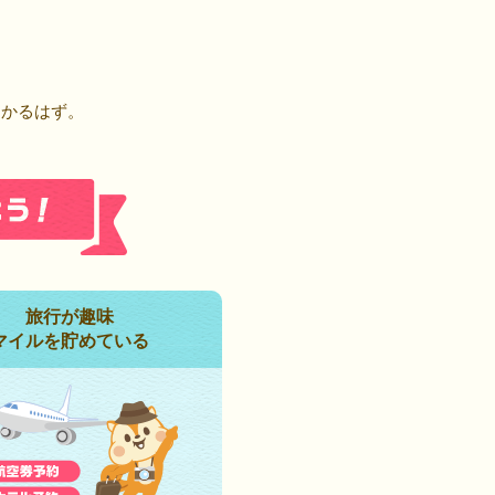
！
つかるはず。
旅行が趣味
マイルを貯めている