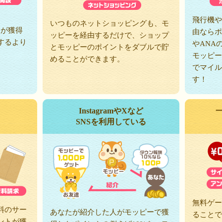
、
飛行機や
いつものネットショッピングも、モ
トが獲得
由ならポ
ッピーを経由するだけで、ショップ
するより
やANA
とモッピーのポイントをダブルで貯
モッピー
めることができます。
でマイル
す！
InstagramやXなど
SNSを利用している
無料ゲー
料のサー
あなたが紹介した人がモッピーで獲
ることで
ントが獲