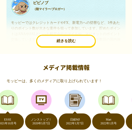
ピピノブ
（陸マイラー/ブロガー）
モッピーではクレジットカードやFX、新電力への切替など、1件あた
りのポイント数が大きな案件を狙って参加しています。貯めたポイン
トはANAやJALといった航空会社のマイルや、マリオットのポイント
交換しています。このようにすることで、ほぼ無料で年数回の国内旅
続きを読む
行や海外旅行を実現しています。モッピーは陸マイラーや旅行好きに
は欠かせないポイントサイトですね。
メディア掲載情報
いつものネットショッピングが、モッピーでお得
に
モッピーは、多くのメディアに取り上げられています！
（20代・女性）
友達に勧められてモッピーをはじめました。空いた時間にスマホで買
い物をすることが多いのですが、モッピーを経由するだけでショップ
のポイントとモッピーのポイントが二重で貯まることを知り、ビック
リ…！いつものネットショッピングをモッピーを経由するだけでポイ
ントが貯まるなんて…もっと早く教えてほしかった～！貯まったポイ
内村
ントはギフト券に交換して、プチ贅沢を楽しんでます♪
SE
ノンストップ！
日経MJ
Mart
超社
年10月号
2020年5月7日
2022年1月7日
2022年1月号
2021