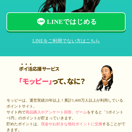
LINEではじめる
LINEをご利用でない方はこちら
ポイ活応援サービス
「モッピー」
って、なに？
モッピーは、運営実績20年以上！累計
1,400万人
以上が利用している
ポイントサイト。
サイト内で
商品購入やアンケート回答、ゲーム
をすると「1ポイント
=1円」のポイントが貯まっていきます。
貯めたポイントは、
現金やお好きな他社ポイントに交換
することがで
きます。