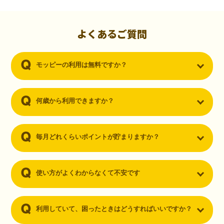
初心者でも10,000ポイント！無料なのにポイントが
貯まる
（30代・男性）
よくあるご質問
クレジットカードを作りたいと思い、色々検索をしていた時にモッピ
ーを知りました。クレジットカードを発行するだけでポイントが貯ま
モッピーの利用は無料ですか？
るならと無料登録して、クレジットカードの発行やアプリダウンロー
ドなど無料のコンテンツのみを利用したところ…なんと、たった一ヶ
月で10,000ポイントを貯めることができました！最初は半信半疑で始
めたモッピーですが、今では空いた時間でポイ活しちゃってます！
何歳から利用できますか？
毎月どれくらいポイントが貯まりますか？
使い方がよくわからなくて不安です
利用していて、困ったときはどうすればいいですか？