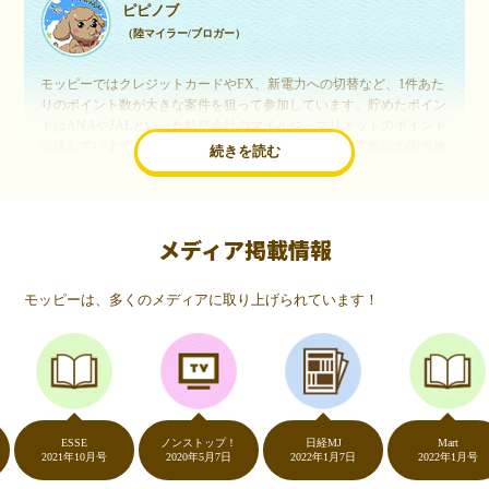
ピピノブ
（陸マイラー/ブロガー）
モッピーではクレジットカードやFX、新電力への切替など、1件あた
りのポイント数が大きな案件を狙って参加しています。貯めたポイン
トはANAやJALといった航空会社のマイルや、マリオットのポイント
交換しています。このようにすることで、ほぼ無料で年数回の国内旅
続きを読む
行や海外旅行を実現しています。モッピーは陸マイラーや旅行好きに
は欠かせないポイントサイトですね。
メディア掲載情報
いつものネットショッピングが、モッピーでお得
に
モッピーは、多くのメディアに取り上げられています！
（20代・女性）
友達に勧められてモッピーをはじめました。空いた時間にスマホで買
い物をすることが多いのですが、モッピーを経由するだけでショップ
のポイントとモッピーのポイントが二重で貯まることを知り、ビック
リ…！いつものネットショッピングをモッピーを経由するだけでポイ
ントが貯まるなんて…もっと早く教えてほしかった～！貯まったポイ
ントはギフト券に交換して、プチ贅沢を楽しんでます♪
ESSE
ノンストップ！
日経MJ
Mart
2021年10月号
2020年5月7日
2022年1月7日
2022年1月号