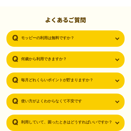
初心者でも10,000ポイント！無料なのにポイントが
貯まる
（30代・男性）
よくあるご質問
クレジットカードを作りたいと思い、色々検索をしていた時にモッピ
ーを知りました。クレジットカードを発行するだけでポイントが貯ま
モッピーの利用は無料ですか？
るならと無料登録して、クレジットカードの発行やアプリダウンロー
ドなど無料のコンテンツのみを利用したところ…なんと、たった一ヶ
月で10,000ポイントを貯めることができました！最初は半信半疑で始
めたモッピーですが、今では空いた時間でポイ活しちゃってます！
何歳から利用できますか？
毎月どれくらいポイントが貯まりますか？
使い方がよくわからなくて不安です
利用していて、困ったときはどうすればいいですか？