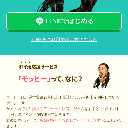
LINEではじめる
LINEをご利用でない方はこちら
ポイ活応援サービス
「モッピー」
って、なに？
モッピーは、運営実績20年以上！累計
1,400万人
以上が利用している
ポイントサイト。
サイト内で
商品購入やアンケート回答、ゲーム
をすると「1ポイント
=1円」のポイントが貯まっていきます。
貯めたポイントは、
現金やお好きな他社ポイントに交換
することがで
きます。