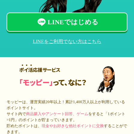
LINEではじめる
LINEをご利用でない方はこちら
ポイ活応援サービス
「モッピー」
って、なに？
モッピーは、運営実績20年以上！累計
1,400万人
以上が利用している
ポイントサイト。
サイト内で
商品購入やアンケート回答、ゲーム
をすると「1ポイント
=1円」のポイントが貯まっていきます。
貯めたポイントは、
現金やお好きな他社ポイントに交換
することがで
きます。