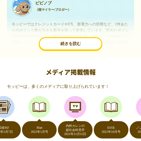
ピピノブ
（陸マイラー/ブロガー）
モッピーではクレジットカードやFX、新電力への切替など、1件あた
りのポイント数が大きな案件を狙って参加しています。貯めたポイン
トはANAやJALといった航空会社のマイルや、マリオットのポイント
交換しています。このようにすることで、ほぼ無料で年数回の国内旅
続きを読む
行や海外旅行を実現しています。モッピーは陸マイラーや旅行好きに
は欠かせないポイントサイトですね。
メディア掲載情報
いつものネットショッピングが、モッピーでお得
に
モッピーは、多くのメディアに取り上げられています！
（20代・女性）
友達に勧められてモッピーをはじめました。空いた時間にスマホで買
い物をすることが多いのですが、モッピーを経由するだけでショップ
のポイントとモッピーのポイントが二重で貯まることを知り、ビック
リ…！いつものネットショッピングをモッピーを経由するだけでポイ
ントが貯まるなんて…もっと早く教えてほしかった～！貯まったポイ
内村カレンの
ントはギフト券に交換して、プチ贅沢を楽しんでます♪
J
Mart
ESSE
ノンスト
超社会科見学
月7日
2022年1月号
2021年10月号
2020年
2021年11月15日