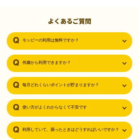
初心者でも10,000ポイント！無料なのにポイントが
貯まる
（30代・男性）
よくあるご質問
クレジットカードを作りたいと思い、色々検索をしていた時にモッピ
ーを知りました。クレジットカードを発行するだけでポイントが貯ま
モッピーの利用は無料ですか？
るならと無料登録して、クレジットカードの発行やアプリダウンロー
ドなど無料のコンテンツのみを利用したところ…なんと、たった一ヶ
月で10,000ポイントを貯めることができました！最初は半信半疑で始
めたモッピーですが、今では空いた時間でポイ活しちゃってます！
何歳から利用できますか？
毎月どれくらいポイントが貯まりますか？
使い方がよくわからなくて不安です
利用していて、困ったときはどうすればいいですか？