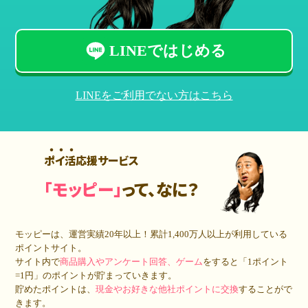
LINEではじめる
LINEをご利用でない方はこちら
ポイ活応援サービス
「モッピー」
って、なに？
モッピーは、運営実績20年以上！累計
1,400万人
以上が利用している
ポイントサイト。
サイト内で
商品購入やアンケート回答、ゲーム
をすると「1ポイント
=1円」のポイントが貯まっていきます。
貯めたポイントは、
現金やお好きな他社ポイントに交換
することがで
きます。