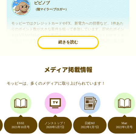
ピピノブ
（陸マイラー/ブロガー）
モッピーではクレジットカードやFX、新電力への切替など、1件あた
りのポイント数が大きな案件を狙って参加しています。貯めたポイン
トはANAやJALといった航空会社のマイルや、マリオットのポイント
交換しています。このようにすることで、ほぼ無料で年数回の国内旅
続きを読む
行や海外旅行を実現しています。モッピーは陸マイラーや旅行好きに
は欠かせないポイントサイトですね。
メディア掲載情報
いつものネットショッピングが、モッピーでお得
に
モッピーは、多くのメディアに取り上げられています！
（20代・女性）
友達に勧められてモッピーをはじめました。空いた時間にスマホで買
い物をすることが多いのですが、モッピーを経由するだけでショップ
のポイントとモッピーのポイントが二重で貯まることを知り、ビック
リ…！いつものネットショッピングをモッピーを経由するだけでポイ
ントが貯まるなんて…もっと早く教えてほしかった～！貯まったポイ
ントはギフト券に交換して、プチ贅沢を楽しんでます♪
ESSE
ノンストップ！
日経MJ
Mart
2021年10月号
2020年5月7日
2022年1月7日
2022年1月号