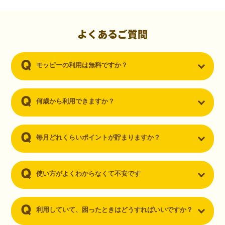
初心者でも10,000ポイント！無料なのにポイントが
貯まる
（30代・男性）
よくあるご質問
クレジットカードを作りたいと思い、色々検索をしていた時にモッピ
ーを知りました。クレジットカードを発行するだけでポイントが貯ま
モッピーの利用は無料ですか？
るならと無料登録して、クレジットカードの発行やアプリダウンロー
ドなど無料のコンテンツのみを利用したところ…なんと、たった一ヶ
月で10,000ポイントを貯めることができました！最初は半信半疑で始
めたモッピーですが、今では空いた時間でポイ活しちゃってます！
何歳から利用できますか？
毎月どれくらいポイントが貯まりますか？
使い方がよくわからなくて不安です
利用していて、困ったときはどうすればいいですか？