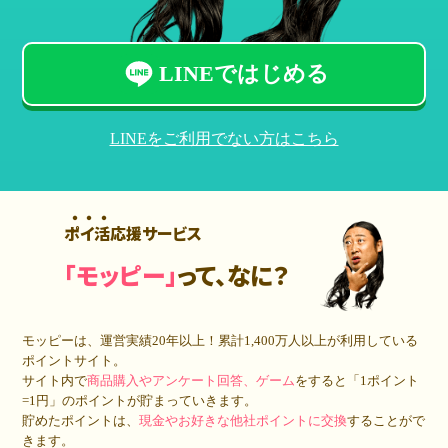
LINEではじめる
LINEをご利用でない方はこちら
ポイ活応援サービス
「モッピー」
って、なに？
モッピーは、運営実績20年以上！累計
1,400万人
以上が利用している
ポイントサイト。
サイト内で
商品購入やアンケート回答、ゲーム
をすると「1ポイント
=1円」のポイントが貯まっていきます。
貯めたポイントは、
現金やお好きな他社ポイントに交換
することがで
きます。