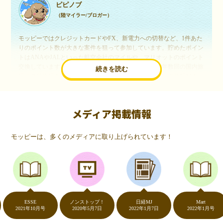
ピピノブ
（陸マイラー/ブロガー）
モッピーではクレジットカードやFX、新電力への切替など、1件あた
りのポイント数が大きな案件を狙って参加しています。貯めたポイン
トはANAやJALといった航空会社のマイルや、マリオットのポイント
交換しています。このようにすることで、ほぼ無料で年数回の国内旅
続きを読む
行や海外旅行を実現しています。モッピーは陸マイラーや旅行好きに
は欠かせないポイントサイトですね。
メディア掲載情報
いつものネットショッピングが、モッピーでお得
に
モッピーは、多くのメディアに取り上げられています！
（20代・女性）
友達に勧められてモッピーをはじめました。空いた時間にスマホで買
い物をすることが多いのですが、モッピーを経由するだけでショップ
のポイントとモッピーのポイントが二重で貯まることを知り、ビック
リ…！いつものネットショッピングをモッピーを経由するだけでポイ
ントが貯まるなんて…もっと早く教えてほしかった～！貯まったポイ
ントはギフト券に交換して、プチ贅沢を楽しんでます♪
ESSE
ノンストップ！
日経MJ
Mart
2021年10月号
2020年5月7日
2022年1月7日
2022年1月号