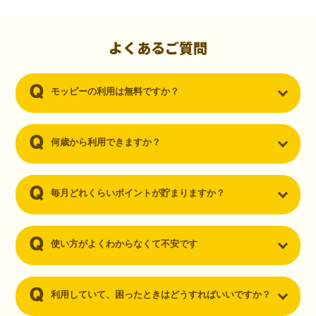
初心者でも10,000ポイント！無料なのにポイントが
貯まる
（30代・男性）
よくあるご質問
クレジットカードを作りたいと思い、色々検索をしていた時にモッピ
ーを知りました。クレジットカードを発行するだけでポイントが貯ま
モッピーの利用は無料ですか？
るならと無料登録して、クレジットカードの発行やアプリダウンロー
ドなど無料のコンテンツのみを利用したところ…なんと、たった一ヶ
月で10,000ポイントを貯めることができました！最初は半信半疑で始
めたモッピーですが、今では空いた時間でポイ活しちゃってます！
何歳から利用できますか？
毎月どれくらいポイントが貯まりますか？
使い方がよくわからなくて不安です
利用していて、困ったときはどうすればいいですか？