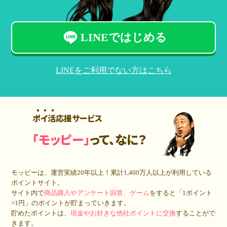
LINEではじめる
LINEをご利用でない方はこちら
ポイ活応援サービス
「モッピー」
って、なに？
モッピーは、運営実績20年以上！累計
1,400万人
以上が利用している
ポイントサイト。
サイト内で
商品購入やアンケート回答、ゲーム
をすると「1ポイント
=1円」のポイントが貯まっていきます。
貯めたポイントは、
現金やお好きな他社ポイントに交換
することがで
きます。