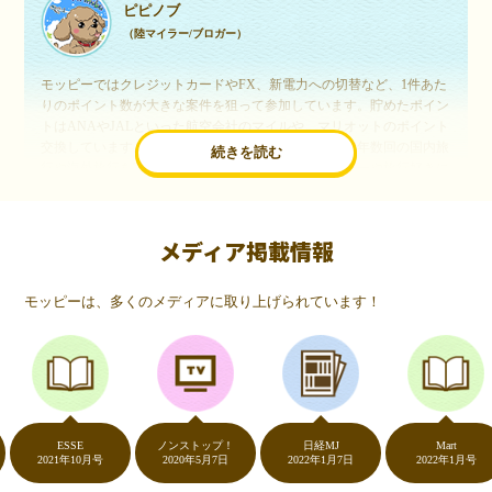
ピピノブ
（陸マイラー/ブロガー）
モッピーではクレジットカードやFX、新電力への切替など、1件あた
りのポイント数が大きな案件を狙って参加しています。貯めたポイン
トはANAやJALといった航空会社のマイルや、マリオットのポイント
交換しています。このようにすることで、ほぼ無料で年数回の国内旅
続きを読む
行や海外旅行を実現しています。モッピーは陸マイラーや旅行好きに
は欠かせないポイントサイトですね。
メディア掲載情報
いつものネットショッピングが、モッピーでお得
に
モッピーは、多くのメディアに取り上げられています！
（20代・女性）
友達に勧められてモッピーをはじめました。空いた時間にスマホで買
い物をすることが多いのですが、モッピーを経由するだけでショップ
のポイントとモッピーのポイントが二重で貯まることを知り、ビック
リ…！いつものネットショッピングをモッピーを経由するだけでポイ
ントが貯まるなんて…もっと早く教えてほしかった～！貯まったポイ
ントはギフト券に交換して、プチ贅沢を楽しんでます♪
ESSE
ノンストップ！
日経MJ
Mart
2021年10月号
2020年5月7日
2022年1月7日
2022年1月号