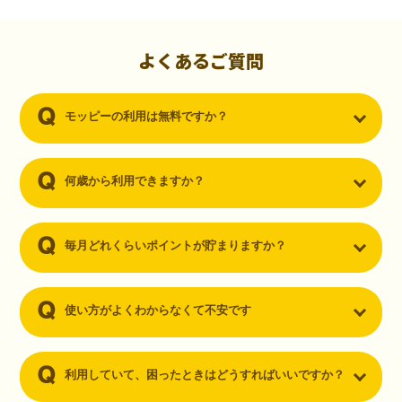
初心者でも10,000ポイント！無料なのにポイントが
貯まる
（30代・男性）
よくあるご質問
クレジットカードを作りたいと思い、色々検索をしていた時にモッピ
ーを知りました。クレジットカードを発行するだけでポイントが貯ま
モッピーの利用は無料ですか？
るならと無料登録して、クレジットカードの発行やアプリダウンロー
ドなど無料のコンテンツのみを利用したところ…なんと、たった一ヶ
月で10,000ポイントを貯めることができました！最初は半信半疑で始
めたモッピーですが、今では空いた時間でポイ活しちゃってます！
何歳から利用できますか？
毎月どれくらいポイントが貯まりますか？
使い方がよくわからなくて不安です
利用していて、困ったときはどうすればいいですか？