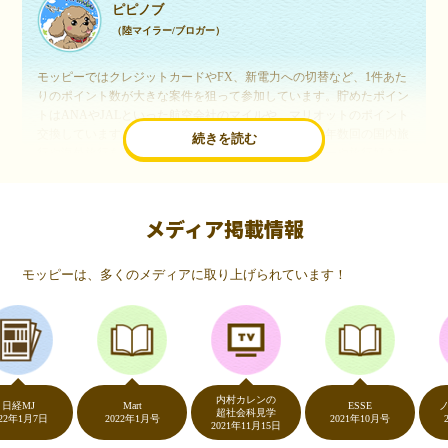
ピピノブ
（陸マイラー/ブロガー）
モッピーではクレジットカードやFX、新電力への切替など、1件あた
りのポイント数が大きな案件を狙って参加しています。貯めたポイン
トはANAやJALといった航空会社のマイルや、マリオットのポイント
交換しています。このようにすることで、ほぼ無料で年数回の国内旅
続きを読む
行や海外旅行を実現しています。モッピーは陸マイラーや旅行好きに
は欠かせないポイントサイトですね。
メディア掲載情報
いつものネットショッピングが、モッピーでお得
に
モッピーは、多くのメディアに取り上げられています！
（20代・女性）
友達に勧められてモッピーをはじめました。空いた時間にスマホで買
い物をすることが多いのですが、モッピーを経由するだけでショップ
のポイントとモッピーのポイントが二重で貯まることを知り、ビック
リ…！いつものネットショッピングをモッピーを経由するだけでポイ
ントが貯まるなんて…もっと早く教えてほしかった～！貯まったポイ
内村カレンの
ントはギフト券に交換して、プチ贅沢を楽しんでます♪
J
Mart
ESSE
ノンス
超社会科見学
月7日
2022年1月号
2021年10月号
2020年
2021年11月15日