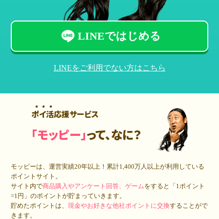
LINEではじめる
LINEをご利用でない方はこちら
ポイ活応援サービス
「モッピー」
って、なに？
モッピーは、運営実績20年以上！累計
1,400万人
以上が利用している
ポイントサイト。
サイト内で
商品購入やアンケート回答、ゲーム
をすると「1ポイント
=1円」のポイントが貯まっていきます。
貯めたポイントは、
現金やお好きな他社ポイントに交換
することがで
きます。