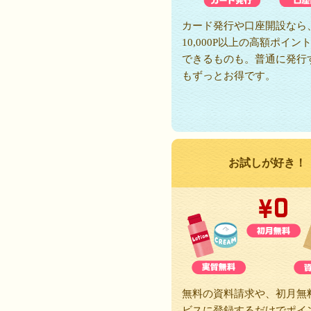
カード発行や口座開設なら
10,000P以上の高額ポイン
できるものも。普通に発行
もずっとお得です。
お試しが好き！
無料の資料請求や、初月無
ビスに登録するだけでポイ