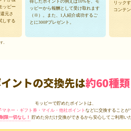
得したポイントの例えば10%を、モ
リックす
モッピー
ッピーから報酬として受け取れます
コンテン
が還元さ
（※）。また、1人紹介成功するご
試しする
とに300Pプレゼント。
ます。
ポイントの交換先は
約60種類
モッピーで貯めたポイントは、
子マネー・ギフト券・マイル・他社ポイント
などに交換することが
制限一切なし！
貯めた分だけ交換ができるから安心してご利用い