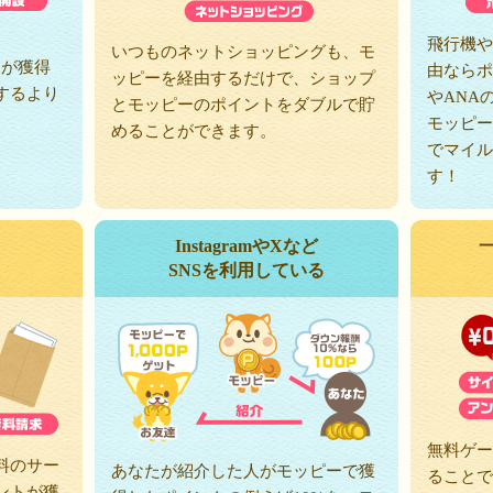
、
飛行機や
いつものネットショッピングも、モ
トが獲得
由ならポ
ッピーを経由するだけで、ショップ
するより
やANA
とモッピーのポイントをダブルで貯
モッピー
めることができます。
でマイル
す！
InstagramやXなど
SNSを利用している
無料ゲー
料のサー
あなたが紹介した人がモッピーで獲
ることで
ントが獲