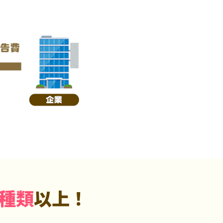
5種類
以上！