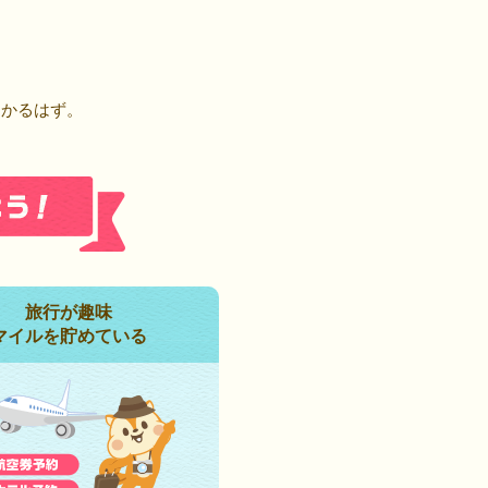
！
つかるはず。
旅行が趣味
マイルを貯めている