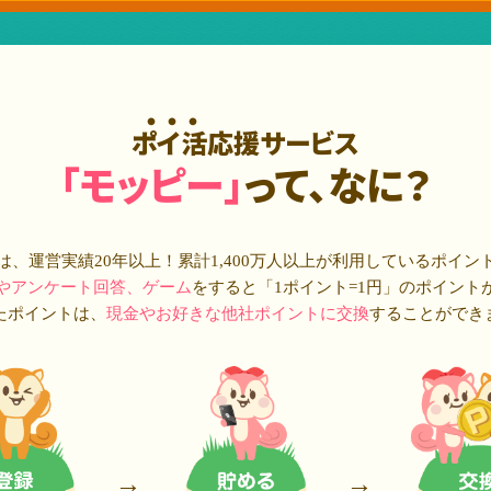
ポイ活応援サービス
「モッピー」
って、なに？
は、運営実績20年以上！累計
1,400万人
以上が利用しているポイン
やアンケート回答、ゲーム
をすると「1ポイント=1円」のポイント
たポイントは、
現金やお好きな他社ポイントに交換
することができ