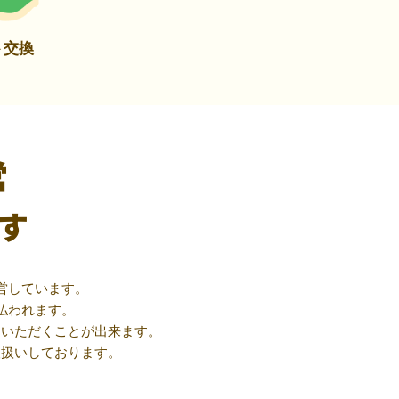
ト交換
営
す
営しています。
払われます。
用いただくことが出来ます。
取扱いしております。