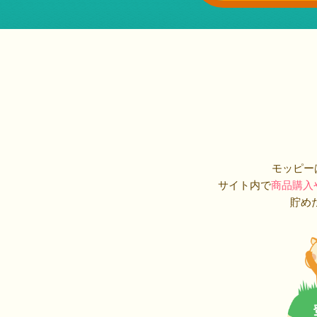
モッピー
サイト内で
商品購入
貯め