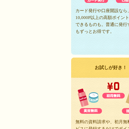
カード発行や口座開設なら
10,000P以上の高額ポイン
できるものも。普通に発行
もずっとお得です。
お試しが好き！
無料の資料請求や、初月無
ビスに登録するだけでポイ