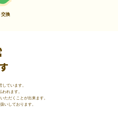
ト交換
営
す
営しています。
払われます。
用いただくことが出来ます。
取扱いしております。