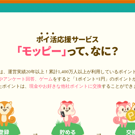
ポイ活応援サービス
「モッピー」
って、なに？
は、運営実績20年以上！累計
1,400万人
以上が利用しているポイン
やアンケート回答、ゲーム
をすると「1ポイント=1円」のポイント
たポイントは、
現金やお好きな他社ポイントに交換
することができ