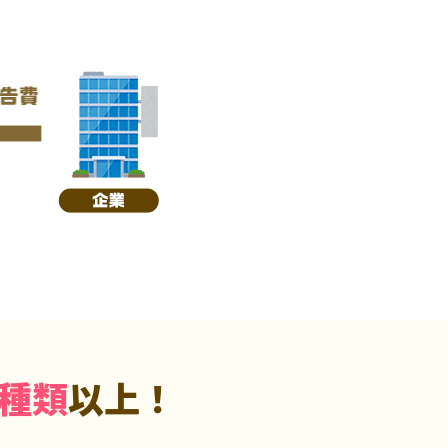
5種類
以上！