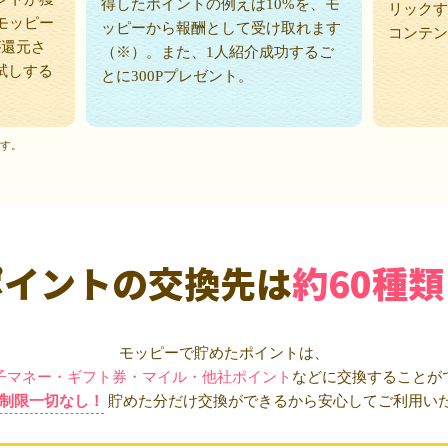
得したポイントの例えば10%を、モ
リックす
モッピー
ッピーから報酬として受け取れます
コンテン
が還元さ
（※）。また、1人紹介成功するご
試しする
とに300Pプレゼント。
ます。
ポイントの交換先は
約60種類
モッピーで貯めたポイントは、
子マネー・ギフト券・マイル・他社ポイント
などに交換することが
制限一切なし！
貯めた分だけ交換ができるから安心してご利用い