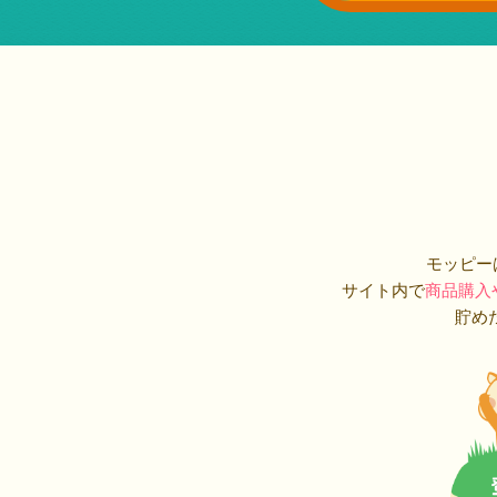
モッピー
サイト内で
商品購入
貯め