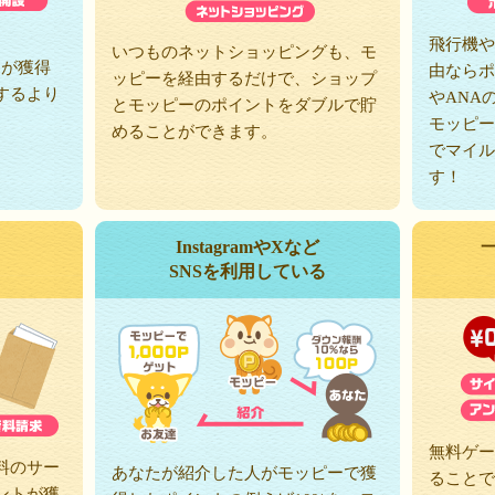
、
飛行機や
いつものネットショッピングも、モ
トが獲得
由ならポ
ッピーを経由するだけで、ショップ
するより
やANA
とモッピーのポイントをダブルで貯
モッピー
めることができます。
でマイル
す！
InstagramやXなど
SNSを利用している
無料ゲー
料のサー
あなたが紹介した人がモッピーで獲
ることで
ントが獲