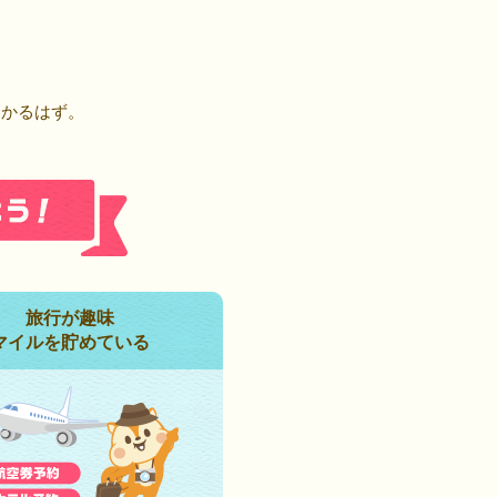
！
つかるはず。
旅行が趣味
マイルを貯めている