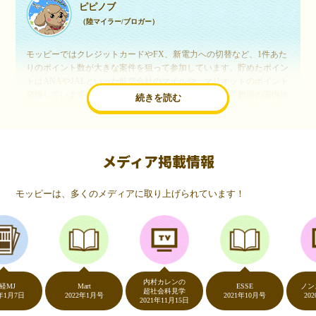
ピピノブ
（陸マイラー/ブロガー）
モッピーではクレジットカードやFX、新電力への切替など、1件あた
りのポイント数が大きな案件を狙って参加しています。貯めたポイン
トはANAやJALといった航空会社のマイルや、マリオットのポイント
交換しています。このようにすることで、ほぼ無料で年数回の国内旅
続きを読む
行や海外旅行を実現しています。モッピーは陸マイラーや旅行好きに
は欠かせないポイントサイトですね。
メディア掲載情報
いつものネットショッピングが、モッピーでお得
に
モッピーは、多くのメディアに取り上げられています！
（20代・女性）
友達に勧められてモッピーをはじめました。空いた時間にスマホで買
い物をすることが多いのですが、モッピーを経由するだけでショップ
のポイントとモッピーのポイントが二重で貯まることを知り、ビック
リ…！いつものネットショッピングをモッピーを経由するだけでポイ
ントが貯まるなんて…もっと早く教えてほしかった～！貯まったポイ
内村カレンの
ントはギフト券に交換して、プチ贅沢を楽しんでます♪
Mart
ESSE
ノンストッ
超社会科見学
7日
2022年1月号
2021年10月号
2020年5
2021年11月15日