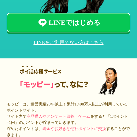
LINEではじめる
LINEをご利用でない方はこちら
ポイ活応援サービス
「モッピー」
って、なに？
モッピーは、運営実績20年以上！累計
1,400万人
以上が利用している
ポイントサイト。
サイト内で
商品購入やアンケート回答、ゲーム
をすると「1ポイント
=1円」のポイントが貯まっていきます。
貯めたポイントは、
現金やお好きな他社ポイントに交換
することがで
きます。