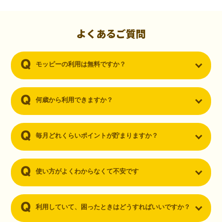
初心者でも10,000ポイント！無料なのにポイントが
貯まる
（30代・男性）
よくあるご質問
クレジットカードを作りたいと思い、色々検索をしていた時にモッピ
ーを知りました。クレジットカードを発行するだけでポイントが貯ま
モッピーの利用は無料ですか？
るならと無料登録して、クレジットカードの発行やアプリダウンロー
ドなど無料のコンテンツのみを利用したところ…なんと、たった一ヶ
月で10,000ポイントを貯めることができました！最初は半信半疑で始
めたモッピーですが、今では空いた時間でポイ活しちゃってます！
何歳から利用できますか？
毎月どれくらいポイントが貯まりますか？
使い方がよくわからなくて不安です
利用していて、困ったときはどうすればいいですか？