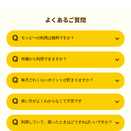
初心者でも10,000ポイント！無料なのにポイントが
貯まる
（30代・男性）
よくあるご質問
クレジットカードを作りたいと思い、色々検索をしていた時にモッピ
ーを知りました。クレジットカードを発行するだけでポイントが貯ま
モッピーの利用は無料ですか？
るならと無料登録して、クレジットカードの発行やアプリダウンロー
ドなど無料のコンテンツのみを利用したところ…なんと、たった一ヶ
月で10,000ポイントを貯めることができました！最初は半信半疑で始
めたモッピーですが、今では空いた時間でポイ活しちゃってます！
何歳から利用できますか？
毎月どれくらいポイントが貯まりますか？
使い方がよくわからなくて不安です
利用していて、困ったときはどうすればいいですか？