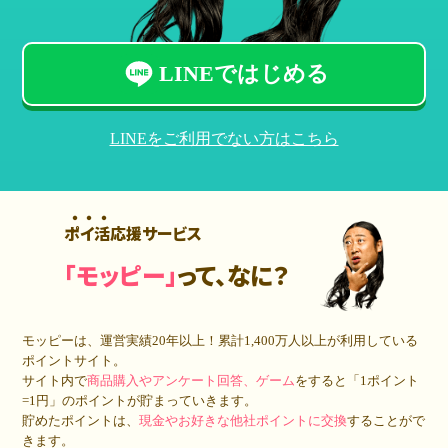
LINEではじめる
LINEをご利用でない方はこちら
ポイ活応援サービス
「モッピー」
って、なに？
モッピーは、運営実績20年以上！累計
1,400万人
以上が利用している
ポイントサイト。
サイト内で
商品購入やアンケート回答、ゲーム
をすると「1ポイント
=1円」のポイントが貯まっていきます。
貯めたポイントは、
現金やお好きな他社ポイントに交換
することがで
きます。