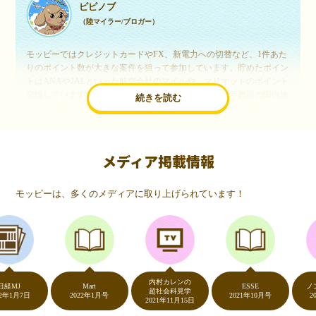
ピピノブ
（陸マイラー/ブロガー）
モッピーではクレジットカードやFX、新電力への切替など、1件あた
りのポイント数が大きな案件を狙って参加しています。貯めたポイン
トはANAやJALといった航空会社のマイルや、マリオットのポイント
交換しています。このようにすることで、ほぼ無料で年数回の国内旅
続きを読む
行や海外旅行を実現しています。モッピーは陸マイラーや旅行好きに
は欠かせないポイントサイトですね。
メディア掲載情報
いつものネットショッピングが、モッピーでお得
に
モッピーは、多くのメディアに取り上げられています！
（20代・女性）
友達に勧められてモッピーをはじめました。空いた時間にスマホで買
い物をすることが多いのですが、モッピーを経由するだけでショップ
のポイントとモッピーのポイントが二重で貯まることを知り、ビック
リ…！いつものネットショッピングをモッピーを経由するだけでポイ
ントが貯まるなんて…もっと早く教えてほしかった～！貯まったポイ
内村カレンの
ントはギフト券に交換して、プチ贅沢を楽しんでます♪
J
Mart
ESSE
ノンスト
超社会科見学
月7日
2022年1月号
2021年10月号
2020年
2021年11月15日