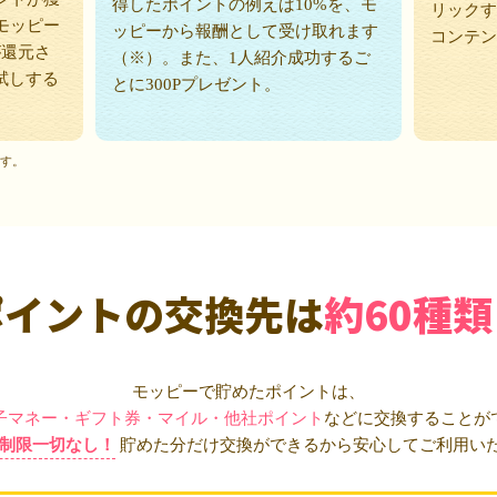
得したポイントの例えば10%を、モ
リックす
モッピー
ッピーから報酬として受け取れます
コンテン
が還元さ
（※）。また、1人紹介成功するご
試しする
とに300Pプレゼント。
ます。
ポイントの交換先は
約60種類
モッピーで貯めたポイントは、
子マネー・ギフト券・マイル・他社ポイント
などに交換することが
制限一切なし！
貯めた分だけ交換ができるから安心してご利用い