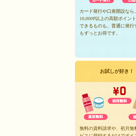
カード発行や口座開設なら
10,000P以上の高額ポイン
できるものも。普通に発行
もずっとお得です。
お試しが好き！
無料の資料請求や、初月無
ビスに登録するだけでポイ