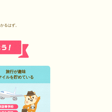
！
つかるはず。
旅行が趣味
マイルを貯めている