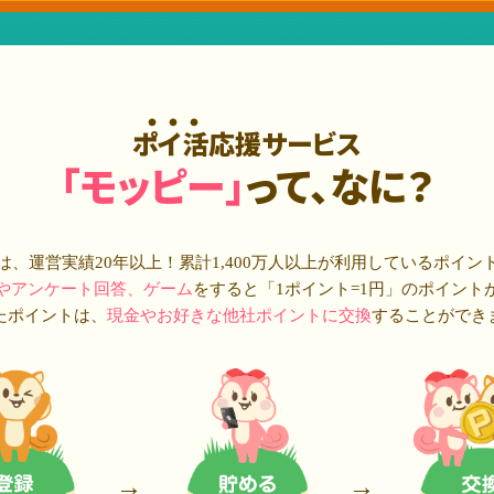
ポイ活応援サービス
「モッピー」
って、なに？
は、運営実績20年以上！累計
1,400万人
以上が利用しているポイン
やアンケート回答、ゲーム
をすると「1ポイント=1円」のポイント
たポイントは、
現金やお好きな他社ポイントに交換
することができ