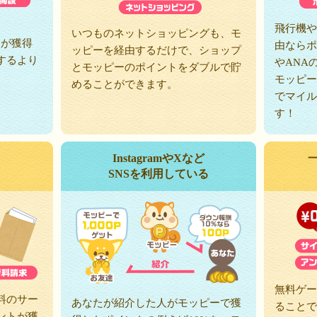
、
飛行機や
いつものネットショッピングも、モ
トが獲得
由ならポ
ッピーを経由するだけで、ショップ
するより
やANA
とモッピーのポイントをダブルで貯
モッピー
めることができます。
でマイル
す！
InstagramやXなど
SNSを利用している
無料ゲー
料のサー
あなたが紹介した人がモッピーで獲
ることで
ントが獲