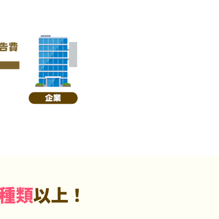
5種類
以上！