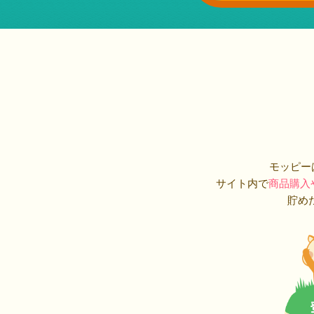
モッピー
サイト内で
商品購入
貯め