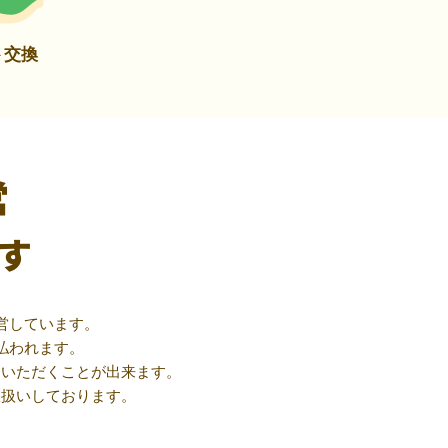
ト交換
営
す
営しています。
払われます。
用いただくことが出来ます。
取扱いしております。