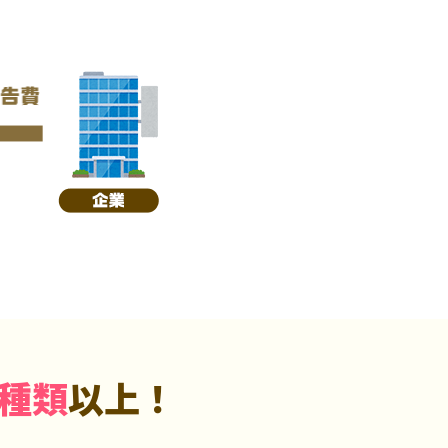
5種類
以上！