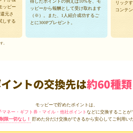
得したポイントの例えば10%を、モ
リックす
モッピー
ッピーから報酬として受け取れます
コンテン
が還元さ
（※）。また、1人紹介成功するご
試しする
とに300Pプレゼント。
ます。
ポイントの交換先は
約60種類
モッピーで貯めたポイントは、
子マネー・ギフト券・マイル・他社ポイント
などに交換することが
制限一切なし！
貯めた分だけ交換ができるから安心してご利用い