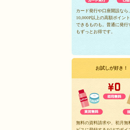
カード発行や口座開設なら
10,000P以上の高額ポイン
できるものも。普通に発行
もずっとお得です。
お試しが好き！
無料の資料請求や、初月無
ビスに登録するだけでポイ