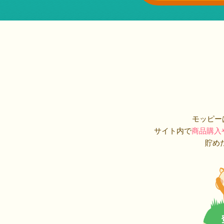
モッピー
サイト内で
商品購入
貯め