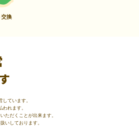
ト交換
営
す
営しています。
払われます。
用いただくことが出来ます。
取扱いしております。