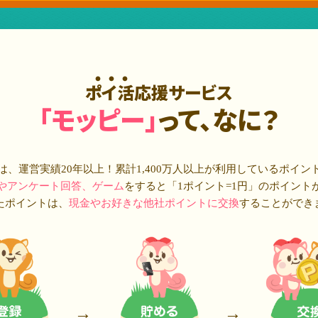
ポイ活応援サービス
「モッピー」
って、なに？
は、運営実績20年以上！累計
1,400万人
以上が利用しているポイン
やアンケート回答、ゲーム
をすると「1ポイント=1円」のポイント
たポイントは、
現金やお好きな他社ポイントに交換
することができ