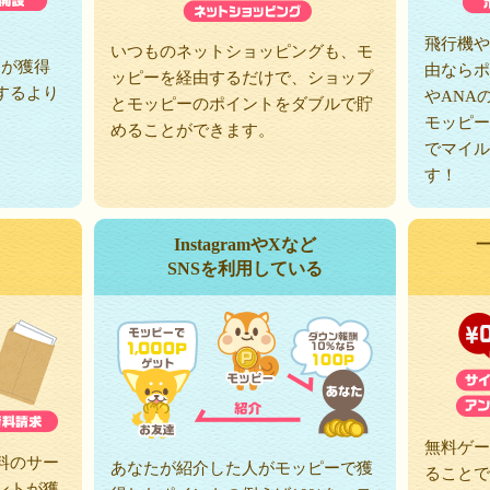
、
飛行機や
いつものネットショッピングも、モ
トが獲得
由ならポ
ッピーを経由するだけで、ショップ
するより
やANA
とモッピーのポイントをダブルで貯
モッピー
めることができます。
でマイル
す！
InstagramやXなど
SNSを利用している
無料ゲー
料のサー
あなたが紹介した人がモッピーで獲
ることで
ントが獲