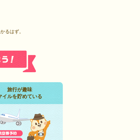
！
つかるはず。
旅行が趣味
マイルを貯めている