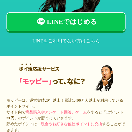
LINEではじめる
LINEをご利用でない方はこちら
ポイ活応援サービス
「モッピー」
って、なに？
モッピーは、運営実績20年以上！累計
1,400万人
以上が利用している
ポイントサイト。
サイト内で
商品購入やアンケート回答、ゲーム
をすると「1ポイント
=1円」のポイントが貯まっていきます。
貯めたポイントは、
現金やお好きな他社ポイントに交換
することがで
きます。