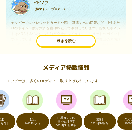
ピピノブ
（陸マイラー/ブロガー）
モッピーではクレジットカードやFX、新電力への切替など、1件あた
りのポイント数が大きな案件を狙って参加しています。貯めたポイン
トはANAやJALといった航空会社のマイルや、マリオットのポイント
交換しています。このようにすることで、ほぼ無料で年数回の国内旅
続きを読む
行や海外旅行を実現しています。モッピーは陸マイラーや旅行好きに
は欠かせないポイントサイトですね。
メディア掲載情報
いつものネットショッピングが、モッピーでお得
に
モッピーは、多くのメディアに取り上げられています！
（20代・女性）
友達に勧められてモッピーをはじめました。空いた時間にスマホで買
い物をすることが多いのですが、モッピーを経由するだけでショップ
のポイントとモッピーのポイントが二重で貯まることを知り、ビック
リ…！いつものネットショッピングをモッピーを経由するだけでポイ
ントが貯まるなんて…もっと早く教えてほしかった～！貯まったポイ
内村カレンの
ントはギフト券に交換して、プチ贅沢を楽しんでます♪
Mart
ESSE
ノンストッ
超社会科見学
日
2022年1月号
2021年10月号
2020年5月
2021年11月15日