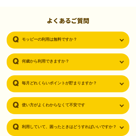
初心者でも10,000ポイント！無料なのにポイントが
貯まる
（30代・男性）
よくあるご質問
クレジットカードを作りたいと思い、色々検索をしていた時にモッピ
ーを知りました。クレジットカードを発行するだけでポイントが貯ま
モッピーの利用は無料ですか？
るならと無料登録して、クレジットカードの発行やアプリダウンロー
ドなど無料のコンテンツのみを利用したところ…なんと、たった一ヶ
月で10,000ポイントを貯めることができました！最初は半信半疑で始
めたモッピーですが、今では空いた時間でポイ活しちゃってます！
何歳から利用できますか？
毎月どれくらいポイントが貯まりますか？
使い方がよくわからなくて不安です
利用していて、困ったときはどうすればいいですか？