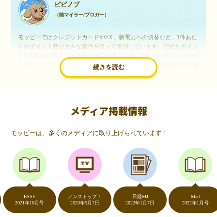
ピピノブ
（陸マイラー/ブロガー）
モッピーではクレジットカードやFX、新電力への切替など、1件あた
りのポイント数が大きな案件を狙って参加しています。貯めたポイン
トはANAやJALといった航空会社のマイルや、マリオットのポイント
交換しています。このようにすることで、ほぼ無料で年数回の国内旅
続きを読む
行や海外旅行を実現しています。モッピーは陸マイラーや旅行好きに
は欠かせないポイントサイトですね。
メディア掲載情報
いつものネットショッピングが、モッピーでお得
に
モッピーは、多くのメディアに取り上げられています！
（20代・女性）
友達に勧められてモッピーをはじめました。空いた時間にスマホで買
い物をすることが多いのですが、モッピーを経由するだけでショップ
のポイントとモッピーのポイントが二重で貯まることを知り、ビック
リ…！いつものネットショッピングをモッピーを経由するだけでポイ
ントが貯まるなんて…もっと早く教えてほしかった～！貯まったポイ
ントはギフト券に交換して、プチ贅沢を楽しんでます♪
ESSE
ノンストップ！
日経MJ
Mart
2021年10月号
2020年5月7日
2022年1月7日
2022年1月号