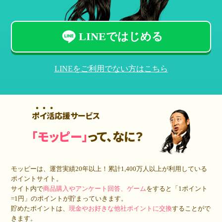
LINEではじめる
LINEをご利用でない方はこちら
ポイ活応援サービス
「モッピー」
って、なに？
モッピーは、運営実績20年以上！累計
1,400万人
以上が利用している
ポイントサイト。
サイト内で
商品購入やアンケート回答、ゲーム
をすると「1ポイント
=1円」のポイントが貯まっていきます。
貯めたポイントは、
現金やお好きな他社ポイントに交換
することがで
きます。