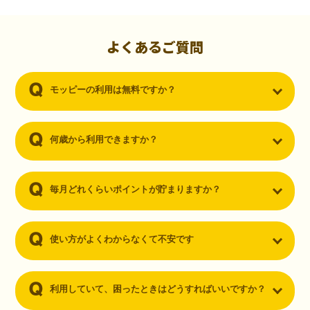
初心者でも10,000ポイント！無料なのにポイントが
貯まる
（30代・男性）
よくあるご質問
クレジットカードを作りたいと思い、色々検索をしていた時にモッピ
ーを知りました。クレジットカードを発行するだけでポイントが貯ま
モッピーの利用は無料ですか？
るならと無料登録して、クレジットカードの発行やアプリダウンロー
ドなど無料のコンテンツのみを利用したところ…なんと、たった一ヶ
月で10,000ポイントを貯めることができました！最初は半信半疑で始
めたモッピーですが、今では空いた時間でポイ活しちゃってます！
何歳から利用できますか？
毎月どれくらいポイントが貯まりますか？
使い方がよくわからなくて不安です
利用していて、困ったときはどうすればいいですか？