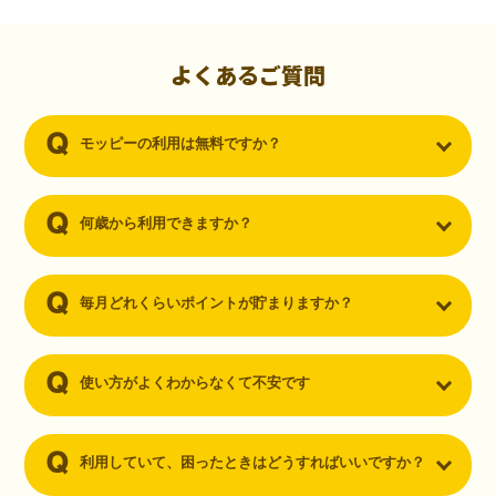
初心者でも10,000ポイント！無料なのにポイントが
貯まる
（30代・男性）
よくあるご質問
クレジットカードを作りたいと思い、色々検索をしていた時にモッピ
ーを知りました。クレジットカードを発行するだけでポイントが貯ま
モッピーの利用は無料ですか？
るならと無料登録して、クレジットカードの発行やアプリダウンロー
ドなど無料のコンテンツのみを利用したところ…なんと、たった一ヶ
月で10,000ポイントを貯めることができました！最初は半信半疑で始
めたモッピーですが、今では空いた時間でポイ活しちゃってます！
何歳から利用できますか？
毎月どれくらいポイントが貯まりますか？
使い方がよくわからなくて不安です
利用していて、困ったときはどうすればいいですか？