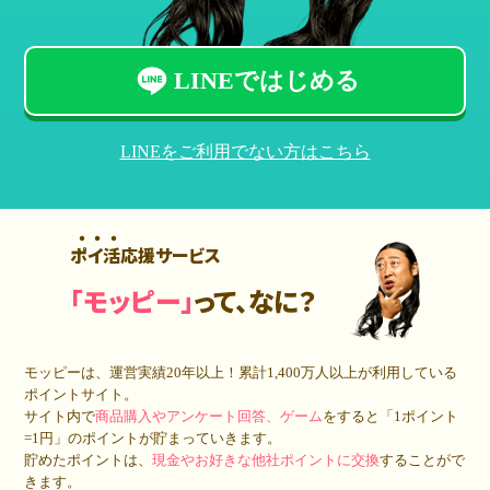
LINEではじめる
LINEをご利用でない方はこちら
ポイ活応援サービス
「モッピー」
って、なに？
モッピーは、運営実績20年以上！累計
1,400万人
以上が利用している
ポイントサイト。
サイト内で
商品購入やアンケート回答、ゲーム
をすると「1ポイント
=1円」のポイントが貯まっていきます。
貯めたポイントは、
現金やお好きな他社ポイントに交換
することがで
きます。