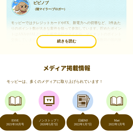
ピピノブ
（陸マイラー/ブロガー）
モッピーではクレジットカードやFX、新電力への切替など、1件あた
りのポイント数が大きな案件を狙って参加しています。貯めたポイン
トはANAやJALといった航空会社のマイルや、マリオットのポイント
交換しています。このようにすることで、ほぼ無料で年数回の国内旅
続きを読む
行や海外旅行を実現しています。モッピーは陸マイラーや旅行好きに
は欠かせないポイントサイトですね。
メディア掲載情報
いつものネットショッピングが、モッピーでお得
に
モッピーは、多くのメディアに取り上げられています！
（20代・女性）
友達に勧められてモッピーをはじめました。空いた時間にスマホで買
い物をすることが多いのですが、モッピーを経由するだけでショップ
のポイントとモッピーのポイントが二重で貯まることを知り、ビック
リ…！いつものネットショッピングをモッピーを経由するだけでポイ
ントが貯まるなんて…もっと早く教えてほしかった～！貯まったポイ
ントはギフト券に交換して、プチ贅沢を楽しんでます♪
ESSE
ノンストップ！
日経MJ
Mart
2021年10月号
2020年5月7日
2022年1月7日
2022年1月号