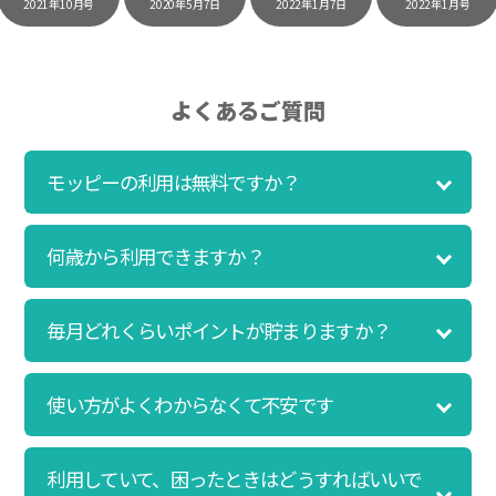
021年10月号
2020年5月7日
2022年1月7日
2022年1月号
2
時間にスマホで買い物をすることが多いのですが、
モッピーを経由するだけでショップのポイントとモ
ッピーのポイントが二重で貯まることを知り、ビッ
クリ…！いつものネットショッピングをモッピーを
よくあるご質問
経由するだけでポイントが貯まるなんて…もっと早
く教えてほしかった～！貯まったポイントはギフト
モッピーの利用は無料ですか？
券に交換して、プチ贅沢を楽しんでます♪
何歳から利用できますか？
初心者でも10,000ポイント！無料なのに
ポイントが貯まる
毎月どれくらいポイントが貯まりますか？
（30代・男性）
クレジットカードを作りたいと思い、色々検索をし
ていた時にモッピーを知りました。クレジットカー
使い方がよくわからなくて不安です
ドを発行するだけでポイントが貯まるならと無料登
録して、クレジットカードの発行やアプリダウンロ
ードなど無料のコンテンツのみを利用したところ…
利用していて、困ったときはどうすればいいで