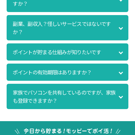
なんと、たった一ヶ月で10,000ポイントを貯めるこ
すか？
とができました！最初は半信半疑で始めたモッピー
ですが、今では空いた時間でポイ活しちゃってま
副業、副収入？怪しいサービスではないです
す！
か？
ポイントが貯まる仕組みが知りたいです
ポイントの有効期限はありますか？
家族でパソコンを共有しているのですが、家族
も登録できますか？