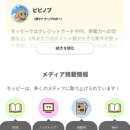
ピピノブ
（陸マイラー/ブロガー）
モッピーではクレジットカードやFX、新電力への切
替など、1件あたりのポイント数が大きな案件を狙っ
て参加しています。貯めたポイントはANAやJALとい
続きを読む
った航空会社のマイルや、マリオットのポイント交
換しています。このようにすることで、ほぼ無料で
年数回の国内旅行や海外旅行を実現しています。モ
メディア掲載情報
ッピーは陸マイラーや旅行好きには欠かせないポイ
ントサイトですね。
モッピーは、多くのメディアに取り上げられています！
いつものネットショッピングが、モッピ
ーでお得に
（20代・女性）
ESSE
ノンストップ！
日経MJ
Mart
友達に勧められてモッピーをはじめました。空いた