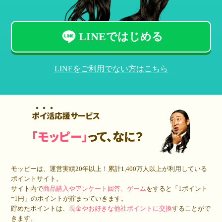
LINEではじめる
LINEをご利用でない方はこちら
ポイ活応援サービス
「モッピー」
って、なに？
モッピーは、運営実績20年以上！累計
1,400万人
以上が利用している
ポイントサイト。
サイト内で
商品購入やアンケート回答、ゲーム
をすると「1ポイント
=1円」のポイントが貯まっていきます。
貯めたポイントは、
現金やお好きな他社ポイントに交換
することがで
きます。