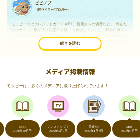
ピピノブ
（陸マイラー/ブロガー）
モッピーではクレジットカードやFX、新電力への切替など、1件あた
りのポイント数が大きな案件を狙って参加しています。貯めたポイン
トはANAやJALといった航空会社のマイルや、マリオットのポイント
交換しています。このようにすることで、ほぼ無料で年数回の国内旅
続きを読む
行や海外旅行を実現しています。モッピーは陸マイラーや旅行好きに
は欠かせないポイントサイトですね。
メディア掲載情報
いつものネットショッピングが、モッピーでお得
に
モッピーは、多くのメディアに取り上げられています！
（20代・女性）
友達に勧められてモッピーをはじめました。空いた時間にスマホで買
い物をすることが多いのですが、モッピーを経由するだけでショップ
のポイントとモッピーのポイントが二重で貯まることを知り、ビック
リ…！いつものネットショッピングをモッピーを経由するだけでポイ
ントが貯まるなんて…もっと早く教えてほしかった～！貯まったポイ
ントはギフト券に交換して、プチ贅沢を楽しんでます♪
ESSE
ノンストップ！
日経MJ
Mart
2021年10月号
2020年5月7日
2022年1月7日
2022年1月号