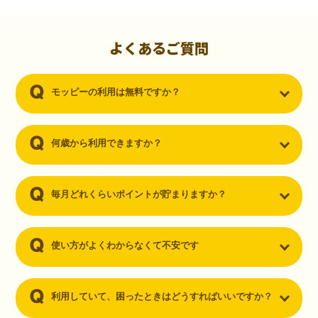
初心者でも10,000ポイント！無料なのにポイントが
貯まる
（30代・男性）
よくあるご質問
クレジットカードを作りたいと思い、色々検索をしていた時にモッピ
ーを知りました。クレジットカードを発行するだけでポイントが貯ま
モッピーの利用は無料ですか？
るならと無料登録して、クレジットカードの発行やアプリダウンロー
ドなど無料のコンテンツのみを利用したところ…なんと、たった一ヶ
月で10,000ポイントを貯めることができました！最初は半信半疑で始
めたモッピーですが、今では空いた時間でポイ活しちゃってます！
何歳から利用できますか？
毎月どれくらいポイントが貯まりますか？
使い方がよくわからなくて不安です
利用していて、困ったときはどうすればいいですか？