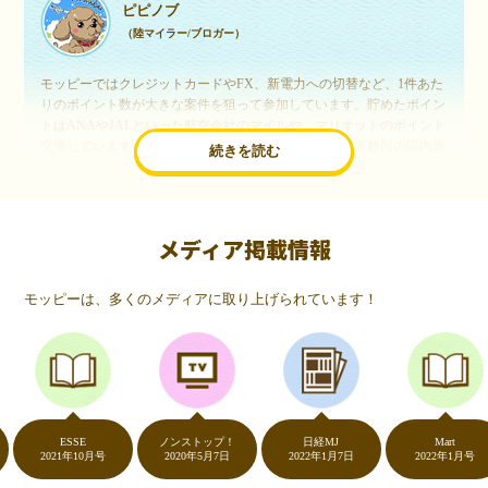
ピピノブ
（陸マイラー/ブロガー）
モッピーではクレジットカードやFX、新電力への切替など、1件あた
りのポイント数が大きな案件を狙って参加しています。貯めたポイン
トはANAやJALといった航空会社のマイルや、マリオットのポイント
交換しています。このようにすることで、ほぼ無料で年数回の国内旅
続きを読む
行や海外旅行を実現しています。モッピーは陸マイラーや旅行好きに
は欠かせないポイントサイトですね。
メディア掲載情報
いつものネットショッピングが、モッピーでお得
に
モッピーは、多くのメディアに取り上げられています！
（20代・女性）
友達に勧められてモッピーをはじめました。空いた時間にスマホで買
い物をすることが多いのですが、モッピーを経由するだけでショップ
のポイントとモッピーのポイントが二重で貯まることを知り、ビック
リ…！いつものネットショッピングをモッピーを経由するだけでポイ
ントが貯まるなんて…もっと早く教えてほしかった～！貯まったポイ
ントはギフト券に交換して、プチ贅沢を楽しんでます♪
ESSE
ノンストップ！
日経MJ
Mart
2021年10月号
2020年5月7日
2022年1月7日
2022年1月号