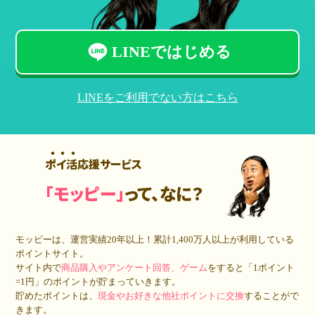
LINEではじめる
LINEをご利用でない方はこちら
ポイ活応援サービス
「モッピー」
って、なに？
モッピーは、運営実績20年以上！累計
1,400万人
以上が利用している
ポイントサイト。
サイト内で
商品購入やアンケート回答、ゲーム
をすると「1ポイント
=1円」のポイントが貯まっていきます。
貯めたポイントは、
現金やお好きな他社ポイントに交換
することがで
きます。