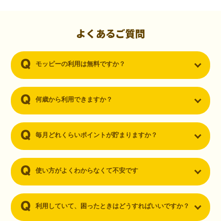
初心者でも10,000ポイント！無料なのにポイントが
貯まる
（30代・男性）
よくあるご質問
クレジットカードを作りたいと思い、色々検索をしていた時にモッピ
ーを知りました。クレジットカードを発行するだけでポイントが貯ま
モッピーの利用は無料ですか？
るならと無料登録して、クレジットカードの発行やアプリダウンロー
ドなど無料のコンテンツのみを利用したところ…なんと、たった一ヶ
月で10,000ポイントを貯めることができました！最初は半信半疑で始
めたモッピーですが、今では空いた時間でポイ活しちゃってます！
何歳から利用できますか？
毎月どれくらいポイントが貯まりますか？
使い方がよくわからなくて不安です
利用していて、困ったときはどうすればいいですか？