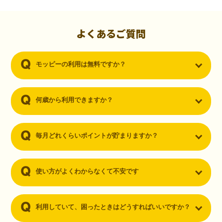
初心者でも10,000ポイント！無料なのにポイントが
貯まる
（30代・男性）
よくあるご質問
クレジットカードを作りたいと思い、色々検索をしていた時にモッピ
ーを知りました。クレジットカードを発行するだけでポイントが貯ま
モッピーの利用は無料ですか？
るならと無料登録して、クレジットカードの発行やアプリダウンロー
ドなど無料のコンテンツのみを利用したところ…なんと、たった一ヶ
月で10,000ポイントを貯めることができました！最初は半信半疑で始
めたモッピーですが、今では空いた時間でポイ活しちゃってます！
何歳から利用できますか？
毎月どれくらいポイントが貯まりますか？
使い方がよくわからなくて不安です
利用していて、困ったときはどうすればいいですか？