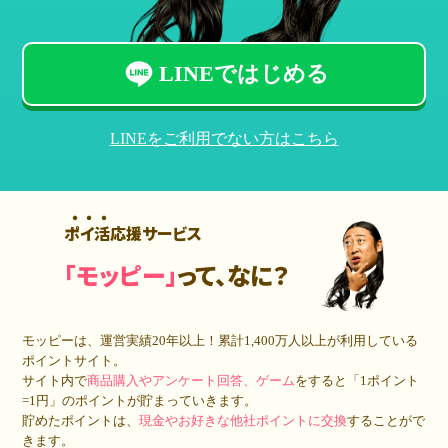
LINEではじめる
LINEをご利用でない方はこちら
ポイ活応援サービス
「モッピー」
って、なに？
モッピーは、運営実績20年以上！累計
1,400万人
以上が利用している
ポイントサイト。
サイト内で
商品購入やアンケート回答、ゲーム
をすると「1ポイント
=1円」のポイントが貯まっていきます。
貯めたポイントは、
現金やお好きな他社ポイントに交換
することがで
きます。