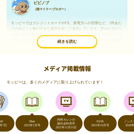
ピピノブ
（陸マイラー/ブロガー）
モッピーではクレジットカードやFX、新電力への切替など、1件あた
りのポイント数が大きな案件を狙って参加しています。貯めたポイン
トはANAやJALといった航空会社のマイルや、マリオットのポイント
交換しています。このようにすることで、ほぼ無料で年数回の国内旅
続きを読む
行や海外旅行を実現しています。モッピーは陸マイラーや旅行好きに
は欠かせないポイントサイトですね。
メディア掲載情報
いつものネットショッピングが、モッピーでお得
に
モッピーは、多くのメディアに取り上げられています！
（20代・女性）
友達に勧められてモッピーをはじめました。空いた時間にスマホで買
い物をすることが多いのですが、モッピーを経由するだけでショップ
のポイントとモッピーのポイントが二重で貯まることを知り、ビック
リ…！いつものネットショッピングをモッピーを経由するだけでポイ
ントが貯まるなんて…もっと早く教えてほしかった～！貯まったポイ
内村カレンの
ントはギフト券に交換して、プチ贅沢を楽しんでます♪
Mart
ESSE
ノンストップ
超社会科見学
2022年1月号
2021年10月号
2020年5月7
2021年11月15日