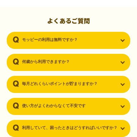
初心者でも10,000ポイント！無料なのにポイントが
貯まる
（30代・男性）
よくあるご質問
クレジットカードを作りたいと思い、色々検索をしていた時にモッピ
ーを知りました。クレジットカードを発行するだけでポイントが貯ま
モッピーの利用は無料ですか？
るならと無料登録して、クレジットカードの発行やアプリダウンロー
ドなど無料のコンテンツのみを利用したところ…なんと、たった一ヶ
月で10,000ポイントを貯めることができました！最初は半信半疑で始
めたモッピーですが、今では空いた時間でポイ活しちゃってます！
何歳から利用できますか？
毎月どれくらいポイントが貯まりますか？
使い方がよくわからなくて不安です
利用していて、困ったときはどうすればいいですか？