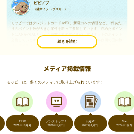
ピピノブ
（陸マイラー/ブロガー）
モッピーではクレジットカードやFX、新電力への切替など、1件あた
りのポイント数が大きな案件を狙って参加しています。貯めたポイン
トはANAやJALといった航空会社のマイルや、マリオットのポイント
交換しています。このようにすることで、ほぼ無料で年数回の国内旅
続きを読む
行や海外旅行を実現しています。モッピーは陸マイラーや旅行好きに
は欠かせないポイントサイトですね。
メディア掲載情報
いつものネットショッピングが、モッピーでお得
に
モッピーは、多くのメディアに取り上げられています！
（20代・女性）
友達に勧められてモッピーをはじめました。空いた時間にスマホで買
い物をすることが多いのですが、モッピーを経由するだけでショップ
のポイントとモッピーのポイントが二重で貯まることを知り、ビック
リ…！いつものネットショッピングをモッピーを経由するだけでポイ
ントが貯まるなんて…もっと早く教えてほしかった～！貯まったポイ
ントはギフト券に交換して、プチ贅沢を楽しんでます♪
ESSE
ノンストップ！
日経MJ
Mart
2021年10月号
2020年5月7日
2022年1月7日
2022年1月号