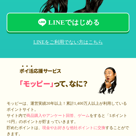
LINEではじめる
LINEをご利用でない方はこちら
ポイ活応援サービス
「モッピー」
って、なに？
モッピーは、運営実績20年以上！累計
1,400万人
以上が利用している
ポイントサイト。
サイト内で
商品購入やアンケート回答、ゲーム
をすると「1ポイント
=1円」のポイントが貯まっていきます。
貯めたポイントは、
現金やお好きな他社ポイントに交換
することがで
きます。