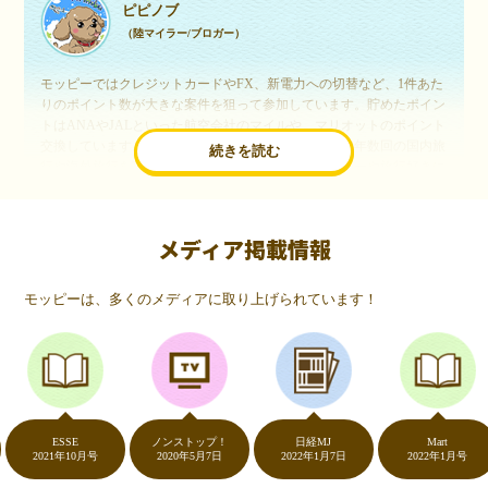
ピピノブ
（陸マイラー/ブロガー）
モッピーではクレジットカードやFX、新電力への切替など、1件あた
りのポイント数が大きな案件を狙って参加しています。貯めたポイン
トはANAやJALといった航空会社のマイルや、マリオットのポイント
交換しています。このようにすることで、ほぼ無料で年数回の国内旅
続きを読む
行や海外旅行を実現しています。モッピーは陸マイラーや旅行好きに
は欠かせないポイントサイトですね。
メディア掲載情報
いつものネットショッピングが、モッピーでお得
に
モッピーは、多くのメディアに取り上げられています！
（20代・女性）
友達に勧められてモッピーをはじめました。空いた時間にスマホで買
い物をすることが多いのですが、モッピーを経由するだけでショップ
のポイントとモッピーのポイントが二重で貯まることを知り、ビック
リ…！いつものネットショッピングをモッピーを経由するだけでポイ
ントが貯まるなんて…もっと早く教えてほしかった～！貯まったポイ
ントはギフト券に交換して、プチ贅沢を楽しんでます♪
ESSE
ノンストップ！
日経MJ
Mart
2021年10月号
2020年5月7日
2022年1月7日
2022年1月号