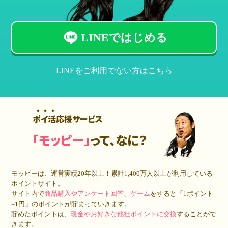
LINEではじめる
LINEをご利用でない方はこちら
ポイ活応援サービス
「モッピー」
って、なに？
モッピーは、運営実績20年以上！累計
1,400万人
以上が利用している
ポイントサイト。
サイト内で
商品購入やアンケート回答、ゲーム
をすると「1ポイント
=1円」のポイントが貯まっていきます。
貯めたポイントは、
現金やお好きな他社ポイントに交換
することがで
きます。