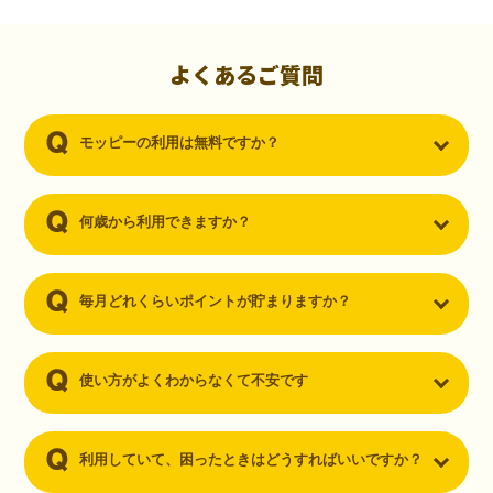
初心者でも10,000ポイント！無料なのにポイントが
貯まる
（30代・男性）
よくあるご質問
クレジットカードを作りたいと思い、色々検索をしていた時にモッピ
ーを知りました。クレジットカードを発行するだけでポイントが貯ま
モッピーの利用は無料ですか？
るならと無料登録して、クレジットカードの発行やアプリダウンロー
ドなど無料のコンテンツのみを利用したところ…なんと、たった一ヶ
月で10,000ポイントを貯めることができました！最初は半信半疑で始
めたモッピーですが、今では空いた時間でポイ活しちゃってます！
何歳から利用できますか？
毎月どれくらいポイントが貯まりますか？
使い方がよくわからなくて不安です
利用していて、困ったときはどうすればいいですか？