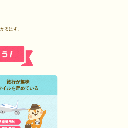
！
つかるはず。
旅行が趣味
マイルを貯めている