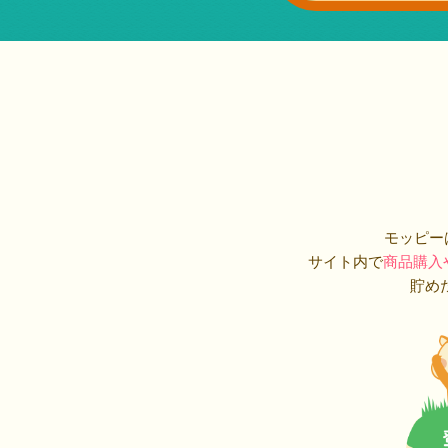
モッピー
サイト内で
商品購入
貯め