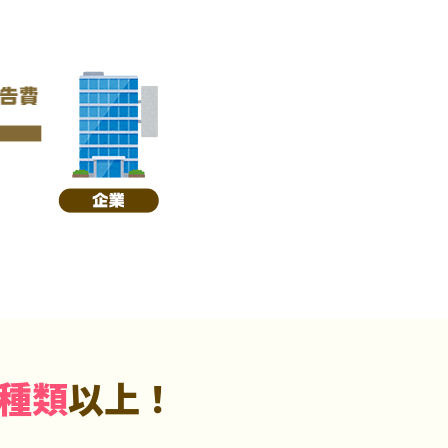
5種類
以上！