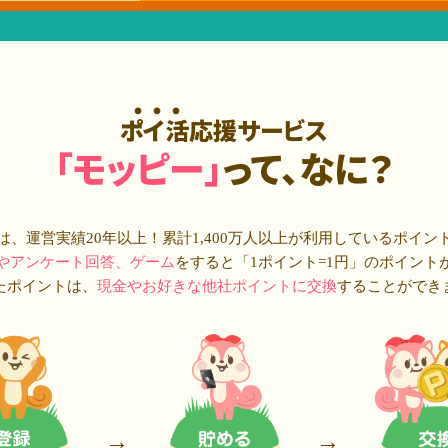
ポイ活応援サービス
「モッピー」
って、なに？
は、運営実績20年以上！累計
1,400万人
以上が利用しているポイン
やアンケート回答、ゲーム
をすると「1ポイント=1円」のポイント
たポイントは、
現金やお好きな他社ポイントに交換
することができ