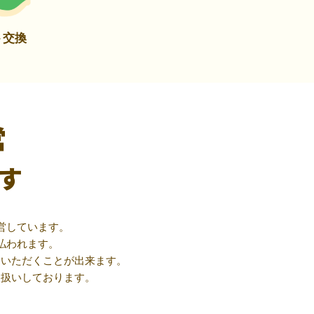
ト交換
営
す
営しています。
払われます。
用いただくことが出来ます。
取扱いしております。