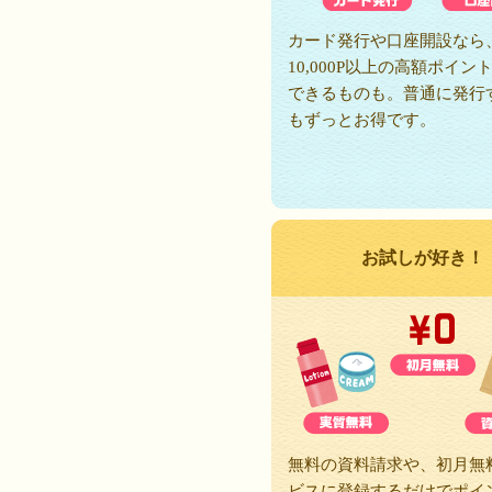
カード発行や口座開設なら
10,000P以上の高額ポイン
できるものも。普通に発行
もずっとお得です。
お試しが好き！
無料の資料請求や、初月無
ビスに登録するだけでポイ