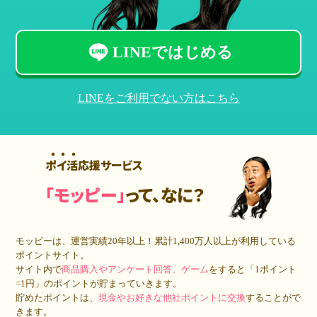
LINEではじめる
LINEをご利用でない方はこちら
ポイ活応援サービス
「モッピー」
って、なに？
モッピーは、運営実績20年以上！累計
1,400万人
以上が利用している
ポイントサイト。
サイト内で
商品購入やアンケート回答、ゲーム
をすると「1ポイント
=1円」のポイントが貯まっていきます。
貯めたポイントは、
現金やお好きな他社ポイントに交換
することがで
きます。