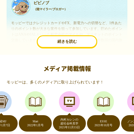
ピピノブ
（陸マイラー/ブロガー）
モッピーではクレジットカードやFX、新電力への切替など、1件あた
りのポイント数が大きな案件を狙って参加しています。貯めたポイン
トはANAやJALといった航空会社のマイルや、マリオットのポイント
交換しています。このようにすることで、ほぼ無料で年数回の国内旅
続きを読む
行や海外旅行を実現しています。モッピーは陸マイラーや旅行好きに
は欠かせないポイントサイトですね。
メディア掲載情報
いつものネットショッピングが、モッピーでお得
に
モッピーは、多くのメディアに取り上げられています！
（20代・女性）
友達に勧められてモッピーをはじめました。空いた時間にスマホで買
い物をすることが多いのですが、モッピーを経由するだけでショップ
のポイントとモッピーのポイントが二重で貯まることを知り、ビック
リ…！いつものネットショッピングをモッピーを経由するだけでポイ
ントが貯まるなんて…もっと早く教えてほしかった～！貯まったポイ
内村カレンの
ントはギフト券に交換して、プチ贅沢を楽しんでます♪
Mart
ESSE
ノンストッ
超社会科見学
日
2022年1月号
2021年10月号
2020年5
2021年11月15日