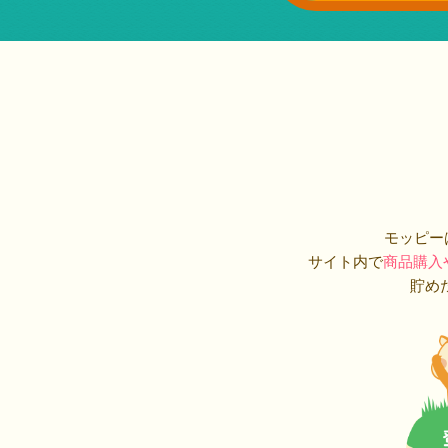
モッピー
サイト内で
商品購入
貯め