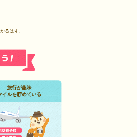
！
つかるはず。
旅行が趣味
マイルを貯めている