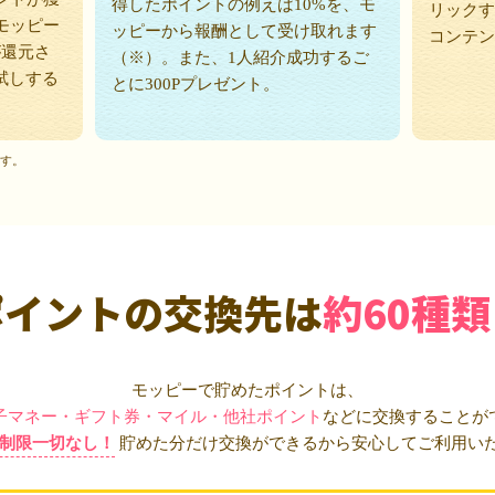
得したポイントの例えば10%を、モ
リックす
モッピー
ッピーから報酬として受け取れます
コンテン
が還元さ
（※）。また、1人紹介成功するご
試しする
とに300Pプレゼント。
ます。
ポイントの交換先は
約60種類
モッピーで貯めたポイントは、
子マネー・ギフト券・マイル・他社ポイント
などに交換することが
制限一切なし！
貯めた分だけ交換ができるから安心してご利用い