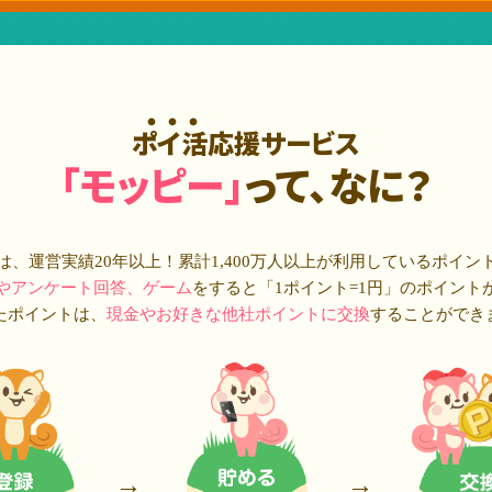
ポイ活応援サービス
「モッピー」
って、なに？
は、運営実績20年以上！累計
1,400万人
以上が利用しているポイン
やアンケート回答、ゲーム
をすると「1ポイント=1円」のポイント
たポイントは、
現金やお好きな他社ポイントに交換
することができ