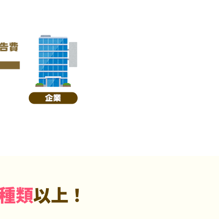
5種類
以上！