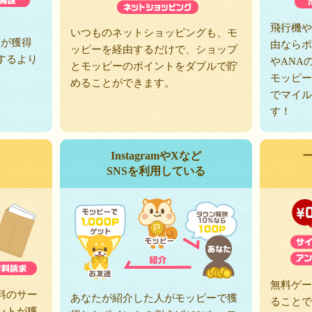
、
飛行機や
いつものネットショッピングも、モ
トが獲得
由ならポ
ッピーを経由するだけで、ショップ
するより
やANA
とモッピーのポイントをダブルで貯
モッピー
めることができます。
でマイル
す！
InstagramやXなど
SNSを利用している
無料ゲー
料のサー
あなたが紹介した人がモッピーで獲
ることで
ントが獲