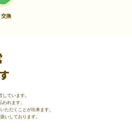
ト交換
営
す
営しています。
払われます。
用いただくことが出来ます。
取扱いしております。