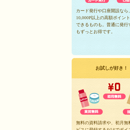
カード発行や口座開設なら
10,000P以上の高額ポイン
できるものも。普通に発行
もずっとお得です。
お試しが好き！
無料の資料請求や、初月無
ビスに登録するだけでポイ