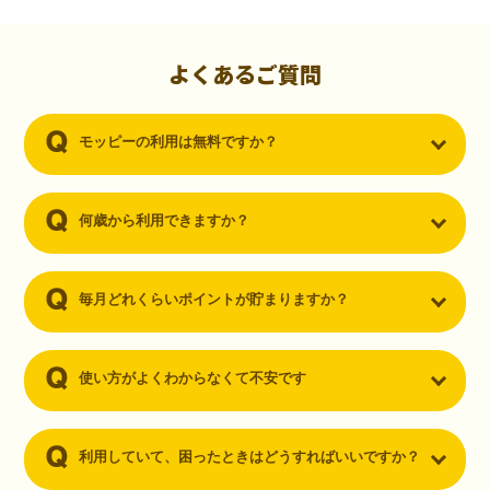
初心者でも10,000ポイント！無料なのにポイントが
貯まる
（30代・男性）
よくあるご質問
クレジットカードを作りたいと思い、色々検索をしていた時にモッピ
ーを知りました。クレジットカードを発行するだけでポイントが貯ま
モッピーの利用は無料ですか？
るならと無料登録して、クレジットカードの発行やアプリダウンロー
ドなど無料のコンテンツのみを利用したところ…なんと、たった一ヶ
月で10,000ポイントを貯めることができました！最初は半信半疑で始
めたモッピーですが、今では空いた時間でポイ活しちゃってます！
何歳から利用できますか？
毎月どれくらいポイントが貯まりますか？
使い方がよくわからなくて不安です
利用していて、困ったときはどうすればいいですか？