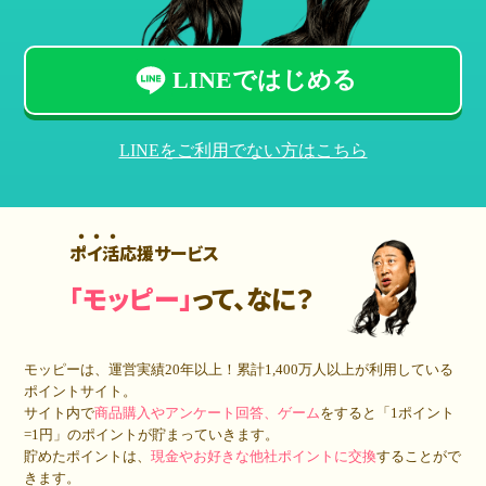
LINEではじめる
LINEをご利用でない方はこちら
ポイ活応援サービス
「モッピー」
って、なに？
モッピーは、運営実績20年以上！累計
1,400万人
以上が利用している
ポイントサイト。
サイト内で
商品購入やアンケート回答、ゲーム
をすると「1ポイント
=1円」のポイントが貯まっていきます。
貯めたポイントは、
現金やお好きな他社ポイントに交換
することがで
きます。