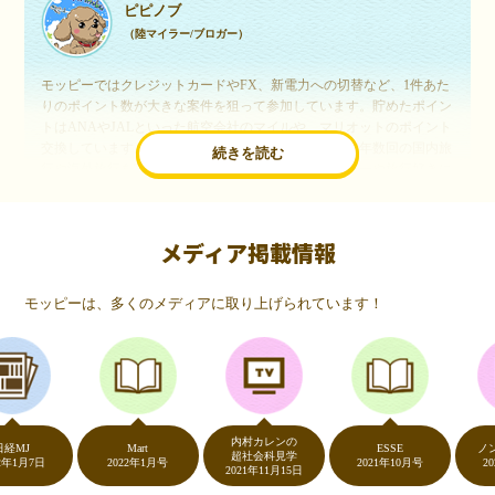
ピピノブ
（陸マイラー/ブロガー）
モッピーではクレジットカードやFX、新電力への切替など、1件あた
りのポイント数が大きな案件を狙って参加しています。貯めたポイン
トはANAやJALといった航空会社のマイルや、マリオットのポイント
交換しています。このようにすることで、ほぼ無料で年数回の国内旅
続きを読む
行や海外旅行を実現しています。モッピーは陸マイラーや旅行好きに
は欠かせないポイントサイトですね。
メディア掲載情報
いつものネットショッピングが、モッピーでお得
に
モッピーは、多くのメディアに取り上げられています！
（20代・女性）
友達に勧められてモッピーをはじめました。空いた時間にスマホで買
い物をすることが多いのですが、モッピーを経由するだけでショップ
のポイントとモッピーのポイントが二重で貯まることを知り、ビック
リ…！いつものネットショッピングをモッピーを経由するだけでポイ
ントが貯まるなんて…もっと早く教えてほしかった～！貯まったポイ
内村カレンの
ントはギフト券に交換して、プチ贅沢を楽しんでます♪
J
Mart
ESSE
ノンスト
超社会科見学
月7日
2022年1月号
2021年10月号
2020年
2021年11月15日