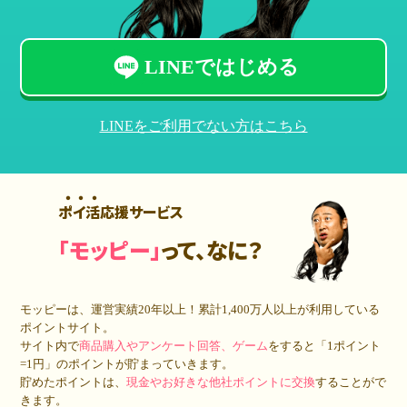
LINEではじめる
LINEをご利用でない方はこちら
ポイ活応援サービス
「モッピー」
って、なに？
モッピーは、運営実績20年以上！累計
1,400万人
以上が利用している
ポイントサイト。
サイト内で
商品購入やアンケート回答、ゲーム
をすると「1ポイント
=1円」のポイントが貯まっていきます。
貯めたポイントは、
現金やお好きな他社ポイントに交換
することがで
きます。