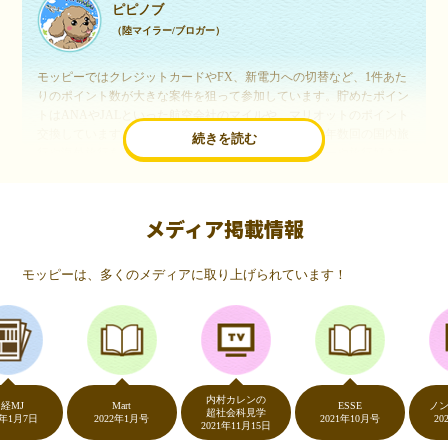
ピピノブ
（陸マイラー/ブロガー）
モッピーではクレジットカードやFX、新電力への切替など、1件あた
りのポイント数が大きな案件を狙って参加しています。貯めたポイン
トはANAやJALといった航空会社のマイルや、マリオットのポイント
交換しています。このようにすることで、ほぼ無料で年数回の国内旅
続きを読む
行や海外旅行を実現しています。モッピーは陸マイラーや旅行好きに
は欠かせないポイントサイトですね。
メディア掲載情報
いつものネットショッピングが、モッピーでお得
に
モッピーは、多くのメディアに取り上げられています！
（20代・女性）
友達に勧められてモッピーをはじめました。空いた時間にスマホで買
い物をすることが多いのですが、モッピーを経由するだけでショップ
のポイントとモッピーのポイントが二重で貯まることを知り、ビック
リ…！いつものネットショッピングをモッピーを経由するだけでポイ
ントが貯まるなんて…もっと早く教えてほしかった～！貯まったポイ
内村カレンの
ントはギフト券に交換して、プチ贅沢を楽しんでます♪
Mart
ESSE
ノンスト
超社会科見学
7日
2022年1月号
2021年10月号
2020年5
2021年11月15日