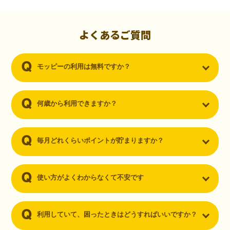
初心者でも10,000ポイント！無料なのにポイントが
貯まる
（30代・男性）
よくあるご質問
クレジットカードを作りたいと思い、色々検索をしていた時にモッピ
ーを知りました。クレジットカードを発行するだけでポイントが貯ま
モッピーの利用は無料ですか？
るならと無料登録して、クレジットカードの発行やアプリダウンロー
ドなど無料のコンテンツのみを利用したところ…なんと、たった一ヶ
月で10,000ポイントを貯めることができました！最初は半信半疑で始
めたモッピーですが、今では空いた時間でポイ活しちゃってます！
何歳から利用できますか？
毎月どれくらいポイントが貯まりますか？
使い方がよくわからなくて不安です
利用していて、困ったときはどうすればいいですか？