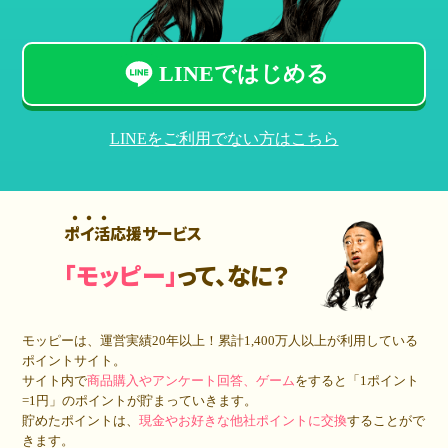
LINEではじめる
LINEをご利用でない方はこちら
ポイ活応援サービス
「モッピー」
って、なに？
モッピーは、運営実績20年以上！累計
1,400万人
以上が利用している
ポイントサイト。
サイト内で
商品購入やアンケート回答、ゲーム
をすると「1ポイント
=1円」のポイントが貯まっていきます。
貯めたポイントは、
現金やお好きな他社ポイントに交換
することがで
きます。