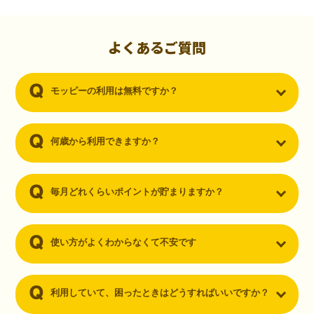
初心者でも10,000ポイント！無料なのにポイントが
貯まる
（30代・男性）
よくあるご質問
クレジットカードを作りたいと思い、色々検索をしていた時にモッピ
ーを知りました。クレジットカードを発行するだけでポイントが貯ま
モッピーの利用は無料ですか？
るならと無料登録して、クレジットカードの発行やアプリダウンロー
ドなど無料のコンテンツのみを利用したところ…なんと、たった一ヶ
月で10,000ポイントを貯めることができました！最初は半信半疑で始
めたモッピーですが、今では空いた時間でポイ活しちゃってます！
何歳から利用できますか？
毎月どれくらいポイントが貯まりますか？
使い方がよくわからなくて不安です
利用していて、困ったときはどうすればいいですか？