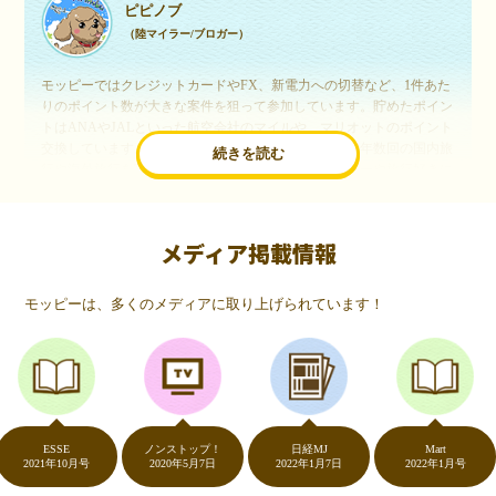
ピピノブ
（陸マイラー/ブロガー）
モッピーではクレジットカードやFX、新電力への切替など、1件あた
りのポイント数が大きな案件を狙って参加しています。貯めたポイン
トはANAやJALといった航空会社のマイルや、マリオットのポイント
交換しています。このようにすることで、ほぼ無料で年数回の国内旅
続きを読む
行や海外旅行を実現しています。モッピーは陸マイラーや旅行好きに
は欠かせないポイントサイトですね。
メディア掲載情報
いつものネットショッピングが、モッピーでお得
に
モッピーは、多くのメディアに取り上げられています！
（20代・女性）
友達に勧められてモッピーをはじめました。空いた時間にスマホで買
い物をすることが多いのですが、モッピーを経由するだけでショップ
のポイントとモッピーのポイントが二重で貯まることを知り、ビック
リ…！いつものネットショッピングをモッピーを経由するだけでポイ
ントが貯まるなんて…もっと早く教えてほしかった～！貯まったポイ
ントはギフト券に交換して、プチ贅沢を楽しんでます♪
ESSE
ノンストップ！
日経MJ
Mart
2021年10月号
2020年5月7日
2022年1月7日
2022年1月号