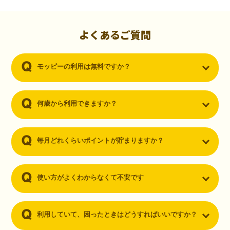
初心者でも10,000ポイント！無料なのにポイントが
貯まる
（30代・男性）
よくあるご質問
クレジットカードを作りたいと思い、色々検索をしていた時にモッピ
ーを知りました。クレジットカードを発行するだけでポイントが貯ま
モッピーの利用は無料ですか？
るならと無料登録して、クレジットカードの発行やアプリダウンロー
ドなど無料のコンテンツのみを利用したところ…なんと、たった一ヶ
月で10,000ポイントを貯めることができました！最初は半信半疑で始
めたモッピーですが、今では空いた時間でポイ活しちゃってます！
何歳から利用できますか？
毎月どれくらいポイントが貯まりますか？
使い方がよくわからなくて不安です
利用していて、困ったときはどうすればいいですか？