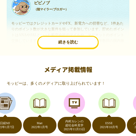
ピピノブ
（陸マイラー/ブロガー）
モッピーではクレジットカードやFX、新電力への切替など、1件あた
りのポイント数が大きな案件を狙って参加しています。貯めたポイン
トはANAやJALといった航空会社のマイルや、マリオットのポイント
交換しています。このようにすることで、ほぼ無料で年数回の国内旅
続きを読む
行や海外旅行を実現しています。モッピーは陸マイラーや旅行好きに
は欠かせないポイントサイトですね。
メディア掲載情報
いつものネットショッピングが、モッピーでお得
に
モッピーは、多くのメディアに取り上げられています！
（20代・女性）
友達に勧められてモッピーをはじめました。空いた時間にスマホで買
い物をすることが多いのですが、モッピーを経由するだけでショップ
のポイントとモッピーのポイントが二重で貯まることを知り、ビック
リ…！いつものネットショッピングをモッピーを経由するだけでポイ
ントが貯まるなんて…もっと早く教えてほしかった～！貯まったポイ
内村カレンの
ントはギフト券に交換して、プチ贅沢を楽しんでます♪
J
Mart
ESSE
ノンス
超社会科見学
1月7日
2022年1月号
2021年10月号
2020
2021年11月15日