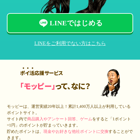
LINEではじめる
LINEをご利用でない方はこちら
ポイ活応援サービス
「モッピー」
って、なに？
モッピーは、運営実績20年以上！累計
1,400万人
以上が利用している
ポイントサイト。
サイト内で
商品購入やアンケート回答、ゲーム
をすると「1ポイント
=1円」のポイントが貯まっていきます。
貯めたポイントは、
現金やお好きな他社ポイントに交換
することがで
きます。