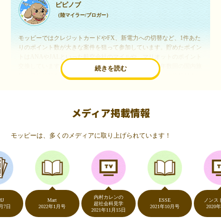
ピピノブ
（陸マイラー/ブロガー）
モッピーではクレジットカードやFX、新電力への切替など、1件あた
りのポイント数が大きな案件を狙って参加しています。貯めたポイン
トはANAやJALといった航空会社のマイルや、マリオットのポイント
交換しています。このようにすることで、ほぼ無料で年数回の国内旅
続きを読む
行や海外旅行を実現しています。モッピーは陸マイラーや旅行好きに
は欠かせないポイントサイトですね。
メディア掲載情報
いつものネットショッピングが、モッピーでお得
に
モッピーは、多くのメディアに取り上げられています！
（20代・女性）
友達に勧められてモッピーをはじめました。空いた時間にスマホで買
い物をすることが多いのですが、モッピーを経由するだけでショップ
のポイントとモッピーのポイントが二重で貯まることを知り、ビック
リ…！いつものネットショッピングをモッピーを経由するだけでポイ
ントが貯まるなんて…もっと早く教えてほしかった～！貯まったポイ
内村カレンの
ントはギフト券に交換して、プチ贅沢を楽しんでます♪
Mart
ESSE
ノンストップ
超社会科見学
2022年1月号
2021年10月号
2020年5月7
2021年11月15日