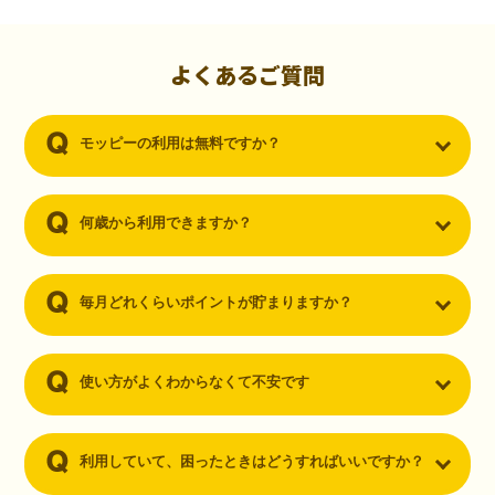
初心者でも10,000ポイント！無料なのにポイントが
貯まる
（30代・男性）
よくあるご質問
クレジットカードを作りたいと思い、色々検索をしていた時にモッピ
ーを知りました。クレジットカードを発行するだけでポイントが貯ま
モッピーの利用は無料ですか？
るならと無料登録して、クレジットカードの発行やアプリダウンロー
ドなど無料のコンテンツのみを利用したところ…なんと、たった一ヶ
月で10,000ポイントを貯めることができました！最初は半信半疑で始
めたモッピーですが、今では空いた時間でポイ活しちゃってます！
何歳から利用できますか？
毎月どれくらいポイントが貯まりますか？
使い方がよくわからなくて不安です
利用していて、困ったときはどうすればいいですか？