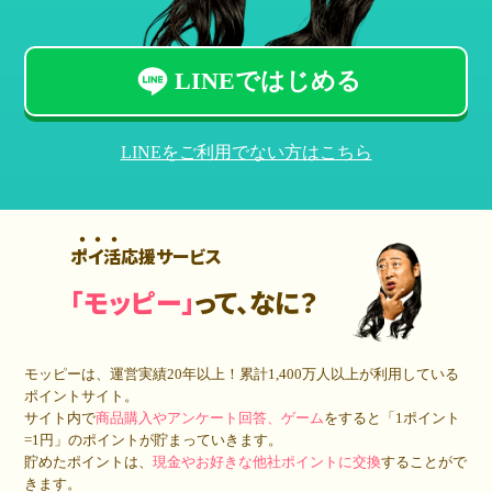
LINEではじめる
LINEをご利用でない方はこちら
ポイ活応援サービス
「モッピー」
って、なに？
モッピーは、運営実績20年以上！累計
1,400万人
以上が利用している
ポイントサイト。
サイト内で
商品購入やアンケート回答、ゲーム
をすると「1ポイント
=1円」のポイントが貯まっていきます。
貯めたポイントは、
現金やお好きな他社ポイントに交換
することがで
きます。