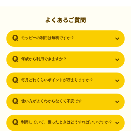
初心者でも10,000ポイント！無料なのにポイントが
貯まる
（30代・男性）
よくあるご質問
クレジットカードを作りたいと思い、色々検索をしていた時にモッピ
ーを知りました。クレジットカードを発行するだけでポイントが貯ま
モッピーの利用は無料ですか？
るならと無料登録して、クレジットカードの発行やアプリダウンロー
ドなど無料のコンテンツのみを利用したところ…なんと、たった一ヶ
月で10,000ポイントを貯めることができました！最初は半信半疑で始
めたモッピーですが、今では空いた時間でポイ活しちゃってます！
何歳から利用できますか？
毎月どれくらいポイントが貯まりますか？
使い方がよくわからなくて不安です
利用していて、困ったときはどうすればいいですか？