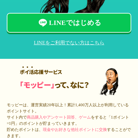
LINEではじめる
LINEをご利用でない方はこちら
ポイ活応援サービス
「モッピー」
って、なに？
モッピーは、運営実績20年以上！累計
1,400万人
以上が利用している
ポイントサイト。
サイト内で
商品購入やアンケート回答、ゲーム
をすると「1ポイント
=1円」のポイントが貯まっていきます。
貯めたポイントは、
現金やお好きな他社ポイントに交換
することがで
きます。