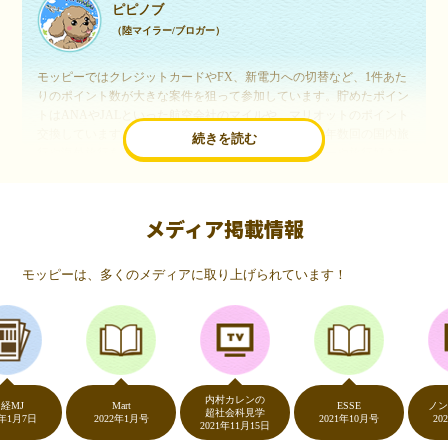
ピピノブ
（陸マイラー/ブロガー）
モッピーではクレジットカードやFX、新電力への切替など、1件あた
りのポイント数が大きな案件を狙って参加しています。貯めたポイン
トはANAやJALといった航空会社のマイルや、マリオットのポイント
交換しています。このようにすることで、ほぼ無料で年数回の国内旅
続きを読む
行や海外旅行を実現しています。モッピーは陸マイラーや旅行好きに
は欠かせないポイントサイトですね。
メディア掲載情報
いつものネットショッピングが、モッピーでお得
に
モッピーは、多くのメディアに取り上げられています！
（20代・女性）
友達に勧められてモッピーをはじめました。空いた時間にスマホで買
い物をすることが多いのですが、モッピーを経由するだけでショップ
のポイントとモッピーのポイントが二重で貯まることを知り、ビック
リ…！いつものネットショッピングをモッピーを経由するだけでポイ
ントが貯まるなんて…もっと早く教えてほしかった～！貯まったポイ
内村カレンの
ントはギフト券に交換して、プチ贅沢を楽しんでます♪
Mart
ESSE
ノンスト
超社会科見学
7日
2022年1月号
2021年10月号
2020年5
2021年11月15日