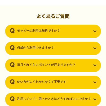
初心者でも10,000ポイント！無料なのにポイントが
貯まる
（30代・男性）
よくあるご質問
クレジットカードを作りたいと思い、色々検索をしていた時にモッピ
ーを知りました。クレジットカードを発行するだけでポイントが貯ま
モッピーの利用は無料ですか？
るならと無料登録して、クレジットカードの発行やアプリダウンロー
ドなど無料のコンテンツのみを利用したところ…なんと、たった一ヶ
月で10,000ポイントを貯めることができました！最初は半信半疑で始
めたモッピーですが、今では空いた時間でポイ活しちゃってます！
何歳から利用できますか？
毎月どれくらいポイントが貯まりますか？
使い方がよくわからなくて不安です
利用していて、困ったときはどうすればいいですか？