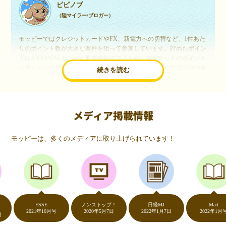
ピピノブ
（陸マイラー/ブロガー）
モッピーではクレジットカードやFX、新電力への切替など、1件あた
りのポイント数が大きな案件を狙って参加しています。貯めたポイン
トはANAやJALといった航空会社のマイルや、マリオットのポイント
交換しています。このようにすることで、ほぼ無料で年数回の国内旅
続きを読む
行や海外旅行を実現しています。モッピーは陸マイラーや旅行好きに
は欠かせないポイントサイトですね。
メディア掲載情報
いつものネットショッピングが、モッピーでお得
に
モッピーは、多くのメディアに取り上げられています！
（20代・女性）
友達に勧められてモッピーをはじめました。空いた時間にスマホで買
い物をすることが多いのですが、モッピーを経由するだけでショップ
のポイントとモッピーのポイントが二重で貯まることを知り、ビック
リ…！いつものネットショッピングをモッピーを経由するだけでポイ
ントが貯まるなんて…もっと早く教えてほしかった～！貯まったポイ
ントはギフト券に交換して、プチ贅沢を楽しんでます♪
ESSE
ノンストップ！
日経MJ
Mart
2021年10月号
2020年5月7日
2022年1月7日
2022年1月号