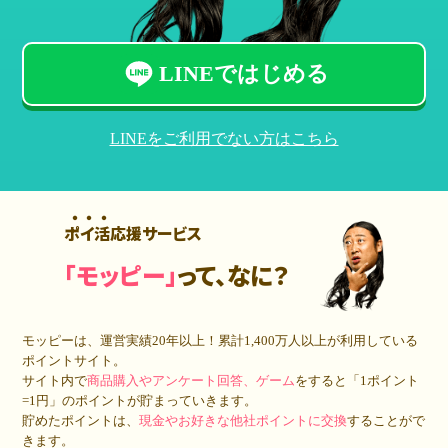
LINEではじめる
LINEをご利用でない方はこちら
ポイ活応援サービス
「モッピー」
って、なに？
モッピーは、運営実績20年以上！累計
1,400万人
以上が利用している
ポイントサイト。
サイト内で
商品購入やアンケート回答、ゲーム
をすると「1ポイント
=1円」のポイントが貯まっていきます。
貯めたポイントは、
現金やお好きな他社ポイントに交換
することがで
きます。