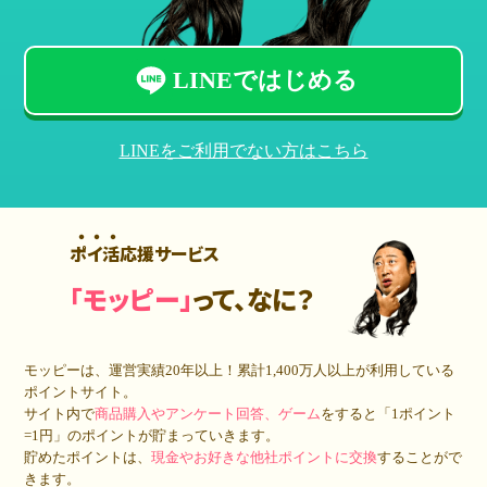
LINEではじめる
LINEをご利用でない方はこちら
ポイ活応援サービス
「モッピー」
って、なに？
モッピーは、運営実績20年以上！累計
1,400万人
以上が利用している
ポイントサイト。
サイト内で
商品購入やアンケート回答、ゲーム
をすると「1ポイント
=1円」のポイントが貯まっていきます。
貯めたポイントは、
現金やお好きな他社ポイントに交換
することがで
きます。