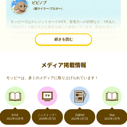
ピピノブ
（陸マイラー/ブロガー）
モッピーではクレジットカードやFX、新電力への切替など、1件あた
りのポイント数が大きな案件を狙って参加しています。貯めたポイン
トはANAやJALといった航空会社のマイルや、マリオットのポイント
交換しています。このようにすることで、ほぼ無料で年数回の国内旅
続きを読む
行や海外旅行を実現しています。モッピーは陸マイラーや旅行好きに
は欠かせないポイントサイトですね。
メディア掲載情報
いつものネットショッピングが、モッピーでお得
に
モッピーは、多くのメディアに取り上げられています！
（20代・女性）
友達に勧められてモッピーをはじめました。空いた時間にスマホで買
い物をすることが多いのですが、モッピーを経由するだけでショップ
のポイントとモッピーのポイントが二重で貯まることを知り、ビック
リ…！いつものネットショッピングをモッピーを経由するだけでポイ
ントが貯まるなんて…もっと早く教えてほしかった～！貯まったポイ
ントはギフト券に交換して、プチ贅沢を楽しんでます♪
ESSE
ノンストップ！
日経MJ
Mart
2021年10月号
2020年5月7日
2022年1月7日
2022年1月号