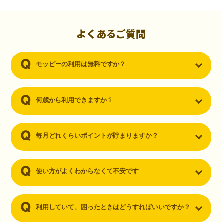
初心者でも10,000ポイント！無料なのにポイントが
貯まる
（30代・男性）
よくあるご質問
クレジットカードを作りたいと思い、色々検索をしていた時にモッピ
ーを知りました。クレジットカードを発行するだけでポイントが貯ま
モッピーの利用は無料ですか？
るならと無料登録して、クレジットカードの発行やアプリダウンロー
ドなど無料のコンテンツのみを利用したところ…なんと、たった一ヶ
月で10,000ポイントを貯めることができました！最初は半信半疑で始
めたモッピーですが、今では空いた時間でポイ活しちゃってます！
何歳から利用できますか？
毎月どれくらいポイントが貯まりますか？
使い方がよくわからなくて不安です
利用していて、困ったときはどうすればいいですか？