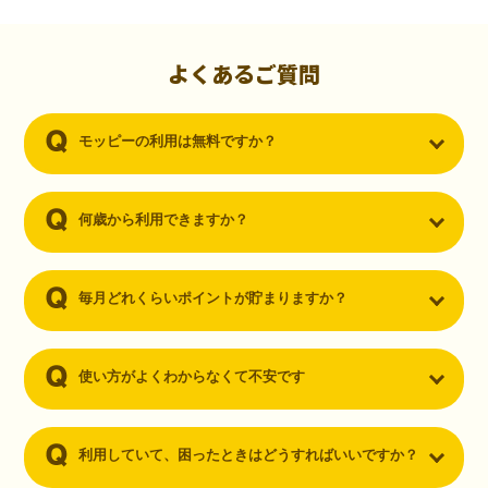
初心者でも10,000ポイント！無料なのにポイントが
貯まる
（30代・男性）
よくあるご質問
クレジットカードを作りたいと思い、色々検索をしていた時にモッピ
ーを知りました。クレジットカードを発行するだけでポイントが貯ま
モッピーの利用は無料ですか？
るならと無料登録して、クレジットカードの発行やアプリダウンロー
ドなど無料のコンテンツのみを利用したところ…なんと、たった一ヶ
月で10,000ポイントを貯めることができました！最初は半信半疑で始
めたモッピーですが、今では空いた時間でポイ活しちゃってます！
何歳から利用できますか？
毎月どれくらいポイントが貯まりますか？
使い方がよくわからなくて不安です
利用していて、困ったときはどうすればいいですか？