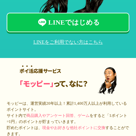
LINEではじめる
LINEをご利用でない方はこちら
ポイ活応援サービス
「モッピー」
って、なに？
モッピーは、運営実績20年以上！累計
1,400万人
以上が利用している
ポイントサイト。
サイト内で
商品購入やアンケート回答、ゲーム
をすると「1ポイント
=1円」のポイントが貯まっていきます。
貯めたポイントは、
現金やお好きな他社ポイントに交換
することがで
きます。