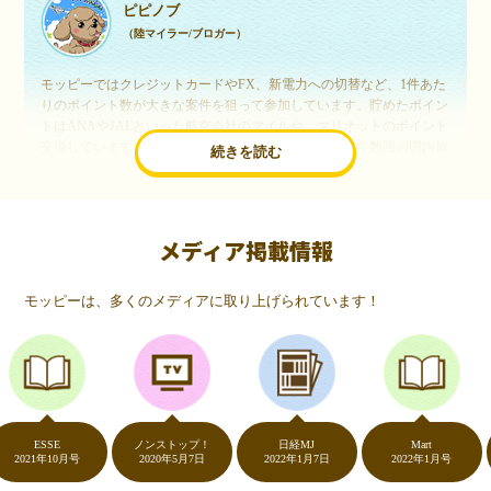
ピピノブ
（陸マイラー/ブロガー）
モッピーではクレジットカードやFX、新電力への切替など、1件あた
りのポイント数が大きな案件を狙って参加しています。貯めたポイン
トはANAやJALといった航空会社のマイルや、マリオットのポイント
交換しています。このようにすることで、ほぼ無料で年数回の国内旅
続きを読む
行や海外旅行を実現しています。モッピーは陸マイラーや旅行好きに
は欠かせないポイントサイトですね。
メディア掲載情報
いつものネットショッピングが、モッピーでお得
に
モッピーは、多くのメディアに取り上げられています！
（20代・女性）
友達に勧められてモッピーをはじめました。空いた時間にスマホで買
い物をすることが多いのですが、モッピーを経由するだけでショップ
のポイントとモッピーのポイントが二重で貯まることを知り、ビック
リ…！いつものネットショッピングをモッピーを経由するだけでポイ
ントが貯まるなんて…もっと早く教えてほしかった～！貯まったポイ
ントはギフト券に交換して、プチ贅沢を楽しんでます♪
ESSE
ノンストップ！
日経MJ
Mart
21年10月号
2020年5月7日
2022年1月7日
2022年1月号
2