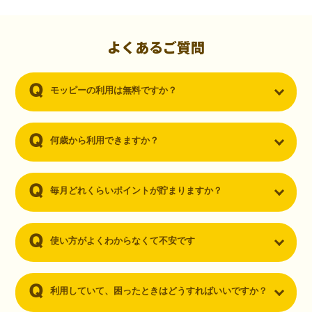
初心者でも10,000ポイント！無料なのにポイントが
貯まる
（30代・男性）
よくあるご質問
クレジットカードを作りたいと思い、色々検索をしていた時にモッピ
ーを知りました。クレジットカードを発行するだけでポイントが貯ま
モッピーの利用は無料ですか？
るならと無料登録して、クレジットカードの発行やアプリダウンロー
ドなど無料のコンテンツのみを利用したところ…なんと、たった一ヶ
月で10,000ポイントを貯めることができました！最初は半信半疑で始
めたモッピーですが、今では空いた時間でポイ活しちゃってます！
何歳から利用できますか？
毎月どれくらいポイントが貯まりますか？
使い方がよくわからなくて不安です
利用していて、困ったときはどうすればいいですか？