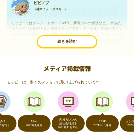
ピピノブ
（陸マイラー/ブロガー）
モッピーではクレジットカードやFX、新電力への切替など、1件あた
りのポイント数が大きな案件を狙って参加しています。貯めたポイン
トはANAやJALといった航空会社のマイルや、マリオットのポイント
交換しています。このようにすることで、ほぼ無料で年数回の国内旅
続きを読む
行や海外旅行を実現しています。モッピーは陸マイラーや旅行好きに
は欠かせないポイントサイトですね。
メディア掲載情報
いつものネットショッピングが、モッピーでお得
に
モッピーは、多くのメディアに取り上げられています！
（20代・女性）
友達に勧められてモッピーをはじめました。空いた時間にスマホで買
い物をすることが多いのですが、モッピーを経由するだけでショップ
のポイントとモッピーのポイントが二重で貯まることを知り、ビック
リ…！いつものネットショッピングをモッピーを経由するだけでポイ
ントが貯まるなんて…もっと早く教えてほしかった～！貯まったポイ
内村カレンの
ントはギフト券に交換して、プチ贅沢を楽しんでます♪
Mart
ESSE
ノンストッ
超社会科見学
日
2022年1月号
2021年10月号
2020年5月
2021年11月15日