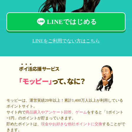
LINEではじめる
LINEをご利用でない方はこちら
ポイ活応援サービス
「モッピー」
って、なに？
モッピーは、運営実績20年以上！累計
1,400万人
以上が利用している
ポイントサイト。
サイト内で
商品購入やアンケート回答、ゲーム
をすると「1ポイント
=1円」のポイントが貯まっていきます。
貯めたポイントは、
現金やお好きな他社ポイントに交換
することがで
きます。