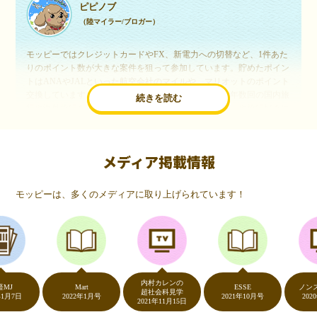
ピピノブ
（陸マイラー/ブロガー）
モッピーではクレジットカードやFX、新電力への切替など、1件あた
りのポイント数が大きな案件を狙って参加しています。貯めたポイン
トはANAやJALといった航空会社のマイルや、マリオットのポイント
交換しています。このようにすることで、ほぼ無料で年数回の国内旅
続きを読む
行や海外旅行を実現しています。モッピーは陸マイラーや旅行好きに
は欠かせないポイントサイトですね。
メディア掲載情報
いつものネットショッピングが、モッピーでお得
に
モッピーは、多くのメディアに取り上げられています！
（20代・女性）
友達に勧められてモッピーをはじめました。空いた時間にスマホで買
い物をすることが多いのですが、モッピーを経由するだけでショップ
のポイントとモッピーのポイントが二重で貯まることを知り、ビック
リ…！いつものネットショッピングをモッピーを経由するだけでポイ
ントが貯まるなんて…もっと早く教えてほしかった～！貯まったポイ
内村カレンの
ントはギフト券に交換して、プチ贅沢を楽しんでます♪
Mart
ESSE
ノンストッ
超社会科見学
日
2022年1月号
2021年10月号
2020年5月
2021年11月15日