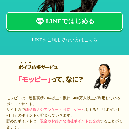
LINEではじめる
LINEをご利用でない方はこちら
ポイ活応援サービス
「モッピー」
って、なに？
モッピーは、運営実績20年以上！累計
1,400万人
以上が利用している
ポイントサイト。
サイト内で
商品購入やアンケート回答、ゲーム
をすると「1ポイント
=1円」のポイントが貯まっていきます。
貯めたポイントは、
現金やお好きな他社ポイントに交換
することがで
きます。