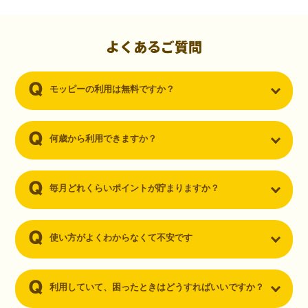
初心者でも10,000ポイント！無料なのにポイントが
貯まる
（30代・男性）
よくあるご質問
クレジットカードを作りたいと思い、色々検索をしていた時にモッピ
ーを知りました。クレジットカードを発行するだけでポイントが貯ま
モッピーの利用は無料ですか？
るならと無料登録して、クレジットカードの発行やアプリダウンロー
ドなど無料のコンテンツのみを利用したところ…なんと、たった一ヶ
月で10,000ポイントを貯めることができました！最初は半信半疑で始
めたモッピーですが、今では空いた時間でポイ活しちゃってます！
何歳から利用できますか？
毎月どれくらいポイントが貯まりますか？
使い方がよくわからなくて不安です
利用していて、困ったときはどうすればいいですか？