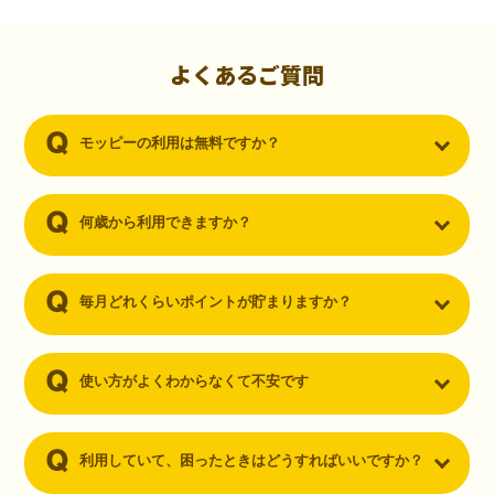
初心者でも10,000ポイント！無料なのにポイントが
貯まる
（30代・男性）
よくあるご質問
クレジットカードを作りたいと思い、色々検索をしていた時にモッピ
ーを知りました。クレジットカードを発行するだけでポイントが貯ま
モッピーの利用は無料ですか？
るならと無料登録して、クレジットカードの発行やアプリダウンロー
ドなど無料のコンテンツのみを利用したところ…なんと、たった一ヶ
月で10,000ポイントを貯めることができました！最初は半信半疑で始
めたモッピーですが、今では空いた時間でポイ活しちゃってます！
何歳から利用できますか？
毎月どれくらいポイントが貯まりますか？
使い方がよくわからなくて不安です
利用していて、困ったときはどうすればいいですか？