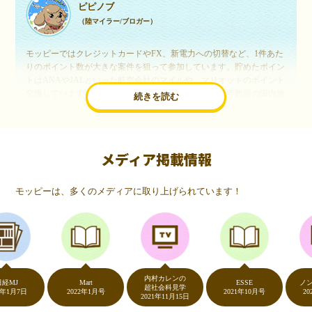
ピピノブ
（陸マイラー/ブロガー）
モッピーではクレジットカードやFX、新電力への切替など、1件あた
りのポイント数が大きな案件を狙って参加しています。貯めたポイン
トはANAやJALといった航空会社のマイルや、マリオットのポイント
交換しています。このようにすることで、ほぼ無料で年数回の国内旅
続きを読む
行や海外旅行を実現しています。モッピーは陸マイラーや旅行好きに
は欠かせないポイントサイトですね。
メディア掲載情報
いつものネットショッピングが、モッピーでお得
に
モッピーは、多くのメディアに取り上げられています！
（20代・女性）
友達に勧められてモッピーをはじめました。空いた時間にスマホで買
い物をすることが多いのですが、モッピーを経由するだけでショップ
のポイントとモッピーのポイントが二重で貯まることを知り、ビック
リ…！いつものネットショッピングをモッピーを経由するだけでポイ
ントが貯まるなんて…もっと早く教えてほしかった～！貯まったポイ
内村カレンの
ントはギフト券に交換して、プチ贅沢を楽しんでます♪
Mart
ESSE
ノンスト
超社会科見学
7日
2022年1月号
2021年10月号
2020年5
2021年11月15日