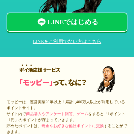
LINEではじめる
LINEをご利用でない方はこちら
ポイ活応援サービス
「モッピー」
って、なに？
モッピーは、運営実績20年以上！累計
1,400万人
以上が利用している
ポイントサイト。
サイト内で
商品購入やアンケート回答、ゲーム
をすると「1ポイント
=1円」のポイントが貯まっていきます。
貯めたポイントは、
現金やお好きな他社ポイントに交換
することがで
きます。