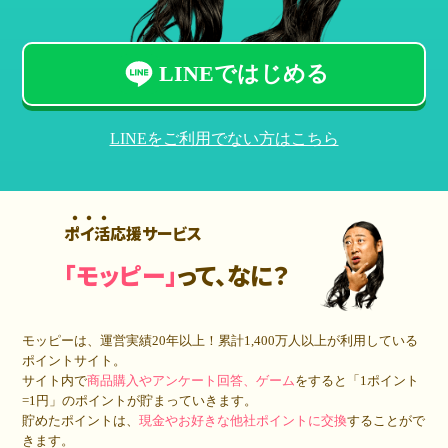
LINEではじめる
LINEをご利用でない方はこちら
ポイ活応援サービス
「モッピー」
って、なに？
モッピーは、運営実績20年以上！累計
1,400万人
以上が利用している
ポイントサイト。
サイト内で
商品購入やアンケート回答、ゲーム
をすると「1ポイント
=1円」のポイントが貯まっていきます。
貯めたポイントは、
現金やお好きな他社ポイントに交換
することがで
きます。