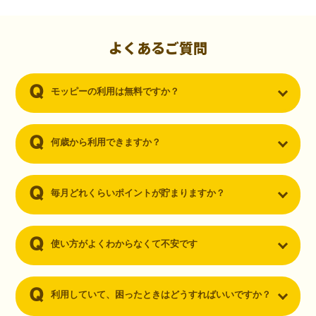
初心者でも10,000ポイント！無料なのにポイントが
貯まる
（30代・男性）
よくあるご質問
クレジットカードを作りたいと思い、色々検索をしていた時にモッピ
ーを知りました。クレジットカードを発行するだけでポイントが貯ま
モッピーの利用は無料ですか？
るならと無料登録して、クレジットカードの発行やアプリダウンロー
ドなど無料のコンテンツのみを利用したところ…なんと、たった一ヶ
月で10,000ポイントを貯めることができました！最初は半信半疑で始
めたモッピーですが、今では空いた時間でポイ活しちゃってます！
何歳から利用できますか？
毎月どれくらいポイントが貯まりますか？
使い方がよくわからなくて不安です
利用していて、困ったときはどうすればいいですか？