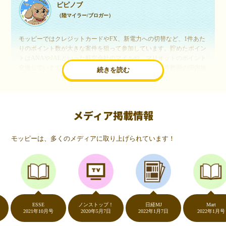
ピピノブ
（陸マイラー/ブロガー）
モッピーではクレジットカードやFX、新電力への切替など、1件あた
りのポイント数が大きな案件を狙って参加しています。貯めたポイン
トはANAやJALといった航空会社のマイルや、マリオットのポイント
交換しています。このようにすることで、ほぼ無料で年数回の国内旅
続きを読む
行や海外旅行を実現しています。モッピーは陸マイラーや旅行好きに
は欠かせないポイントサイトですね。
メディア掲載情報
いつものネットショッピングが、モッピーでお得
に
モッピーは、多くのメディアに取り上げられています！
（20代・女性）
友達に勧められてモッピーをはじめました。空いた時間にスマホで買
い物をすることが多いのですが、モッピーを経由するだけでショップ
のポイントとモッピーのポイントが二重で貯まることを知り、ビック
リ…！いつものネットショッピングをモッピーを経由するだけでポイ
ントが貯まるなんて…もっと早く教えてほしかった～！貯まったポイ
ントはギフト券に交換して、プチ贅沢を楽しんでます♪
ESSE
ノンストップ！
日経MJ
Mart
2021年10月号
2020年5月7日
2022年1月7日
2022年1月号