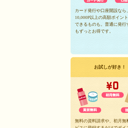
カード発行や口座開設なら
10,000P以上の高額ポイン
できるものも。普通に発行
もずっとお得です。
お試しが好き！
無料の資料請求や、初月無
ビスに登録するだけでポイ