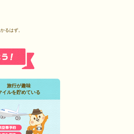
！
つかるはず。
旅行が趣味
マイルを貯めている