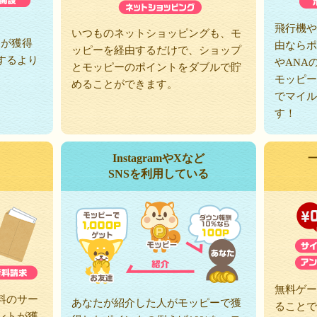
、
飛行機や
いつものネットショッピングも、モ
トが獲得
由ならポ
ッピーを経由するだけで、ショップ
するより
やANA
とモッピーのポイントをダブルで貯
モッピー
めることができます。
でマイル
す！
InstagramやXなど
SNSを利用している
無料ゲー
料のサー
あなたが紹介した人がモッピーで獲
ることで
ントが獲