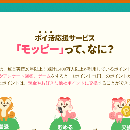
ポイ活応援サービス
「モッピー」
って、なに？
は、運営実績20年以上！累計
1,400万人
以上が利用しているポイン
やアンケート回答、ゲーム
をすると「1ポイント=1円」のポイント
たポイントは、
現金やお好きな他社ポイントに交換
することができ