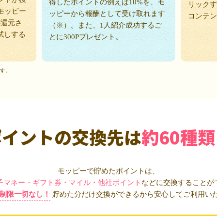
得したポイントの例えば10%を、モ
リックす
モッピー
ッピーから報酬として受け取れます
コンテン
が還元さ
（※）。また、1人紹介成功するご
試しする
とに300Pプレゼント。
ます。
ポイントの交換先は
約60種類
モッピーで貯めたポイントは、
子マネー・ギフト券・マイル・他社ポイント
などに交換することが
制限一切なし！
貯めた分だけ交換ができるから安心してご利用い