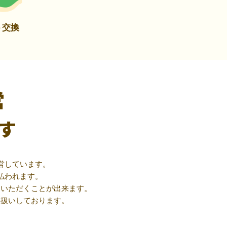
ト交換
営
す
営しています。
払われます。
用いただくことが出来ます。
取扱いしております。