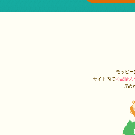
モッピー
サイト内で
商品購入
貯め