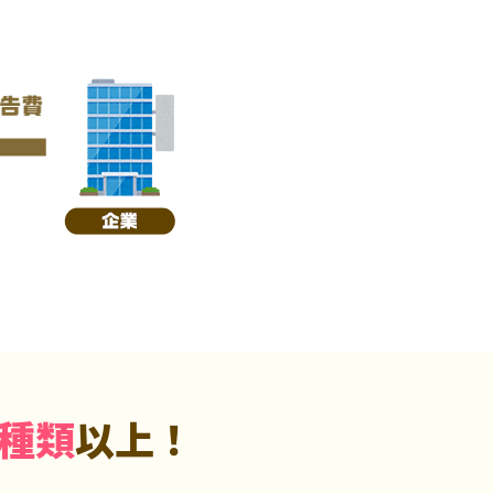
5種類
以上！