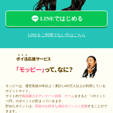
LINEではじめる
LINEをご利用でない方はこちら
ポイ活応援サービス
「モッピー」
って、なに？
モッピーは、運営実績20年以上！累計
1,400万人
以上が利用している
ポイントサイト。
サイト内で
商品購入やアンケート回答、ゲーム
をすると「1ポイント
=1円」のポイントが貯まっていきます。
貯めたポイントは、
現金やお好きな他社ポイントに交換
することがで
きます。