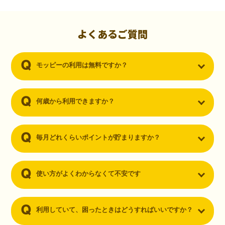
初心者でも10,000ポイント！無料なのにポイントが
貯まる
（30代・男性）
よくあるご質問
クレジットカードを作りたいと思い、色々検索をしていた時にモッピ
ーを知りました。クレジットカードを発行するだけでポイントが貯ま
モッピーの利用は無料ですか？
るならと無料登録して、クレジットカードの発行やアプリダウンロー
ドなど無料のコンテンツのみを利用したところ…なんと、たった一ヶ
月で10,000ポイントを貯めることができました！最初は半信半疑で始
めたモッピーですが、今では空いた時間でポイ活しちゃってます！
何歳から利用できますか？
毎月どれくらいポイントが貯まりますか？
使い方がよくわからなくて不安です
利用していて、困ったときはどうすればいいですか？