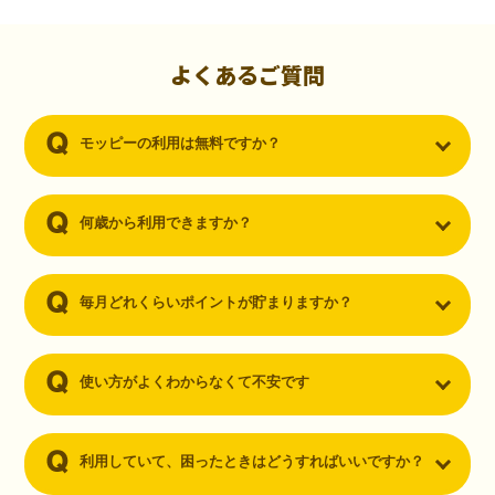
初心者でも10,000ポイント！無料なのにポイントが
貯まる
（30代・男性）
よくあるご質問
クレジットカードを作りたいと思い、色々検索をしていた時にモッピ
ーを知りました。クレジットカードを発行するだけでポイントが貯ま
モッピーの利用は無料ですか？
るならと無料登録して、クレジットカードの発行やアプリダウンロー
ドなど無料のコンテンツのみを利用したところ…なんと、たった一ヶ
月で10,000ポイントを貯めることができました！最初は半信半疑で始
めたモッピーですが、今では空いた時間でポイ活しちゃってます！
何歳から利用できますか？
毎月どれくらいポイントが貯まりますか？
使い方がよくわからなくて不安です
利用していて、困ったときはどうすればいいですか？