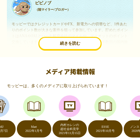
ピピノブ
（陸マイラー/ブロガー）
モッピーではクレジットカードやFX、新電力への切替など、1件あた
りのポイント数が大きな案件を狙って参加しています。貯めたポイン
トはANAやJALといった航空会社のマイルや、マリオットのポイント
交換しています。このようにすることで、ほぼ無料で年数回の国内旅
続きを読む
行や海外旅行を実現しています。モッピーは陸マイラーや旅行好きに
は欠かせないポイントサイトですね。
メディア掲載情報
いつものネットショッピングが、モッピーでお得
に
モッピーは、多くのメディアに取り上げられています！
（20代・女性）
友達に勧められてモッピーをはじめました。空いた時間にスマホで買
い物をすることが多いのですが、モッピーを経由するだけでショップ
のポイントとモッピーのポイントが二重で貯まることを知り、ビック
リ…！いつものネットショッピングをモッピーを経由するだけでポイ
ントが貯まるなんて…もっと早く教えてほしかった～！貯まったポイ
内村カレンの
ントはギフト券に交換して、プチ贅沢を楽しんでます♪
Mart
ESSE
ノンストップ
超社会科見学
2022年1月号
2021年10月号
2020年5月7
2021年11月15日