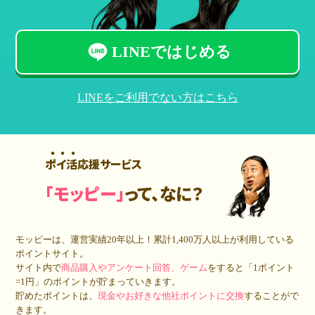
LINEではじめる
LINEをご利用でない方はこちら
ポイ活応援サービス
「モッピー」
って、なに？
モッピーは、運営実績20年以上！累計
1,400万人
以上が利用している
ポイントサイト。
サイト内で
商品購入やアンケート回答、ゲーム
をすると「1ポイント
=1円」のポイントが貯まっていきます。
貯めたポイントは、
現金やお好きな他社ポイントに交換
することがで
きます。