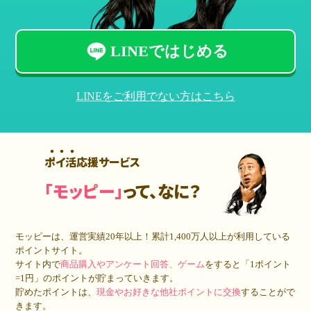
LINEではじめる
LINEをご利用でない方はこちら
ポイ活応援サービス
「モッピー」
って、なに？
モッピーは、運営実績20年以上！累計
1,400万人
以上が利用している
ポイントサイト。
サイト内で
商品購入やアンケート回答、ゲーム
をすると「1ポイント
=1円」のポイントが貯まっていきます。
貯めたポイントは、
現金やお好きな他社ポイントに交換
することがで
きます。