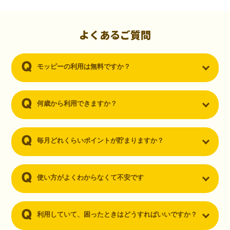
初心者でも10,000ポイント！無料なのにポイントが
貯まる
（30代・男性）
よくあるご質問
クレジットカードを作りたいと思い、色々検索をしていた時にモッピ
ーを知りました。クレジットカードを発行するだけでポイントが貯ま
モッピーの利用は無料ですか？
るならと無料登録して、クレジットカードの発行やアプリダウンロー
ドなど無料のコンテンツのみを利用したところ…なんと、たった一ヶ
月で10,000ポイントを貯めることができました！最初は半信半疑で始
めたモッピーですが、今では空いた時間でポイ活しちゃってます！
何歳から利用できますか？
毎月どれくらいポイントが貯まりますか？
使い方がよくわからなくて不安です
利用していて、困ったときはどうすればいいですか？