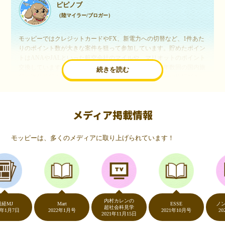
ピピノブ
（陸マイラー/ブロガー）
モッピーではクレジットカードやFX、新電力への切替など、1件あた
りのポイント数が大きな案件を狙って参加しています。貯めたポイン
トはANAやJALといった航空会社のマイルや、マリオットのポイント
交換しています。このようにすることで、ほぼ無料で年数回の国内旅
続きを読む
行や海外旅行を実現しています。モッピーは陸マイラーや旅行好きに
は欠かせないポイントサイトですね。
メディア掲載情報
いつものネットショッピングが、モッピーでお得
に
モッピーは、多くのメディアに取り上げられています！
（20代・女性）
友達に勧められてモッピーをはじめました。空いた時間にスマホで買
い物をすることが多いのですが、モッピーを経由するだけでショップ
のポイントとモッピーのポイントが二重で貯まることを知り、ビック
リ…！いつものネットショッピングをモッピーを経由するだけでポイ
ントが貯まるなんて…もっと早く教えてほしかった～！貯まったポイ
内村カレンの
ントはギフト券に交換して、プチ贅沢を楽しんでます♪
Mart
ESSE
ノンスト
超社会科見学
7日
2022年1月号
2021年10月号
2020年
2021年11月15日