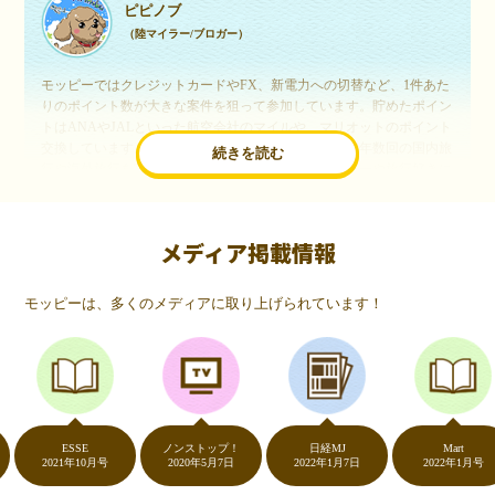
ピピノブ
（陸マイラー/ブロガー）
モッピーではクレジットカードやFX、新電力への切替など、1件あた
りのポイント数が大きな案件を狙って参加しています。貯めたポイン
トはANAやJALといった航空会社のマイルや、マリオットのポイント
交換しています。このようにすることで、ほぼ無料で年数回の国内旅
続きを読む
行や海外旅行を実現しています。モッピーは陸マイラーや旅行好きに
は欠かせないポイントサイトですね。
メディア掲載情報
いつものネットショッピングが、モッピーでお得
に
モッピーは、多くのメディアに取り上げられています！
（20代・女性）
友達に勧められてモッピーをはじめました。空いた時間にスマホで買
い物をすることが多いのですが、モッピーを経由するだけでショップ
のポイントとモッピーのポイントが二重で貯まることを知り、ビック
リ…！いつものネットショッピングをモッピーを経由するだけでポイ
ントが貯まるなんて…もっと早く教えてほしかった～！貯まったポイ
ントはギフト券に交換して、プチ贅沢を楽しんでます♪
ESSE
ノンストップ！
日経MJ
Mart
2021年10月号
2020年5月7日
2022年1月7日
2022年1月号