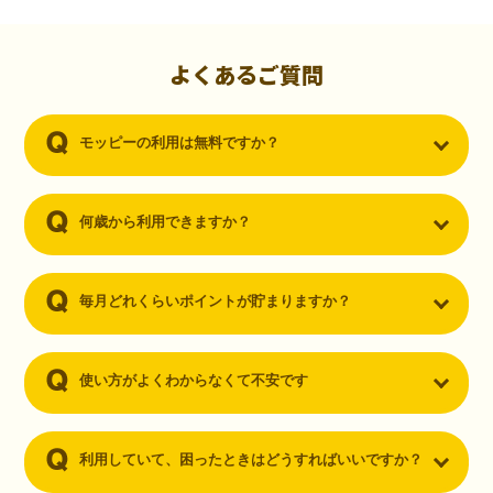
初心者でも10,000ポイント！無料なのにポイントが
貯まる
（30代・男性）
よくあるご質問
クレジットカードを作りたいと思い、色々検索をしていた時にモッピ
ーを知りました。クレジットカードを発行するだけでポイントが貯ま
モッピーの利用は無料ですか？
るならと無料登録して、クレジットカードの発行やアプリダウンロー
ドなど無料のコンテンツのみを利用したところ…なんと、たった一ヶ
月で10,000ポイントを貯めることができました！最初は半信半疑で始
めたモッピーですが、今では空いた時間でポイ活しちゃってます！
何歳から利用できますか？
毎月どれくらいポイントが貯まりますか？
使い方がよくわからなくて不安です
利用していて、困ったときはどうすればいいですか？