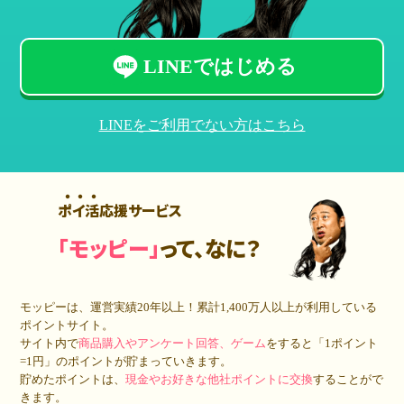
LINEではじめる
LINEをご利用でない方はこちら
ポイ活応援サービス
「モッピー」
って、なに？
モッピーは、運営実績20年以上！累計
1,400万人
以上が利用している
ポイントサイト。
サイト内で
商品購入やアンケート回答、ゲーム
をすると「1ポイント
=1円」のポイントが貯まっていきます。
貯めたポイントは、
現金やお好きな他社ポイントに交換
することがで
きます。