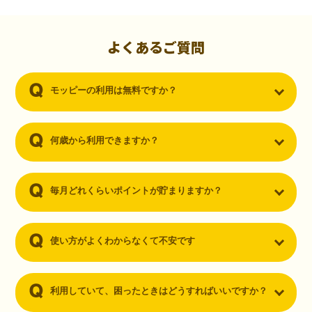
初心者でも10,000ポイント！無料なのにポイントが
貯まる
（30代・男性）
よくあるご質問
クレジットカードを作りたいと思い、色々検索をしていた時にモッピ
ーを知りました。クレジットカードを発行するだけでポイントが貯ま
モッピーの利用は無料ですか？
るならと無料登録して、クレジットカードの発行やアプリダウンロー
ドなど無料のコンテンツのみを利用したところ…なんと、たった一ヶ
月で10,000ポイントを貯めることができました！最初は半信半疑で始
めたモッピーですが、今では空いた時間でポイ活しちゃってます！
何歳から利用できますか？
毎月どれくらいポイントが貯まりますか？
使い方がよくわからなくて不安です
利用していて、困ったときはどうすればいいですか？