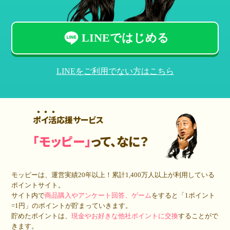
LINEではじめる
LINEをご利用でない方はこちら
ポイ活応援サービス
「モッピー」
って、なに？
モッピーは、運営実績20年以上！累計
1,400万人
以上が利用している
ポイントサイト。
サイト内で
商品購入やアンケート回答、ゲーム
をすると「1ポイント
=1円」のポイントが貯まっていきます。
貯めたポイントは、
現金やお好きな他社ポイントに交換
することがで
きます。