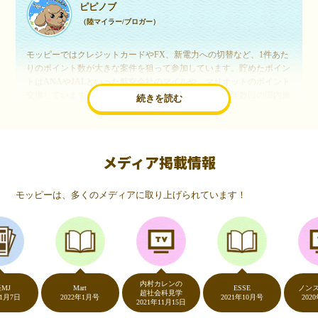
ピピノブ
（陸マイラー/ブロガー）
モッピーではクレジットカードやFX、新電力への切替など、1件あた
りのポイント数が大きな案件を狙って参加しています。貯めたポイン
トはANAやJALといった航空会社のマイルや、マリオットのポイント
交換しています。このようにすることで、ほぼ無料で年数回の国内旅
続きを読む
行や海外旅行を実現しています。モッピーは陸マイラーや旅行好きに
は欠かせないポイントサイトですね。
メディア掲載情報
いつものネットショッピングが、モッピーでお得
に
モッピーは、多くのメディアに取り上げられています！
（20代・女性）
友達に勧められてモッピーをはじめました。空いた時間にスマホで買
い物をすることが多いのですが、モッピーを経由するだけでショップ
のポイントとモッピーのポイントが二重で貯まることを知り、ビック
リ…！いつものネットショッピングをモッピーを経由するだけでポイ
ントが貯まるなんて…もっと早く教えてほしかった～！貯まったポイ
内村カレンの
ントはギフト券に交換して、プチ贅沢を楽しんでます♪
Mart
ESSE
ノンストッ
超社会科見学
2022年1月号
2021年10月号
2020年5月
2021年11月15日