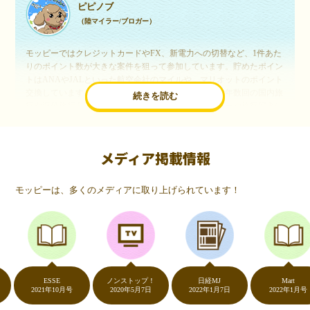
ピピノブ
（陸マイラー/ブロガー）
モッピーではクレジットカードやFX、新電力への切替など、1件あた
りのポイント数が大きな案件を狙って参加しています。貯めたポイン
トはANAやJALといった航空会社のマイルや、マリオットのポイント
交換しています。このようにすることで、ほぼ無料で年数回の国内旅
続きを読む
行や海外旅行を実現しています。モッピーは陸マイラーや旅行好きに
は欠かせないポイントサイトですね。
メディア掲載情報
いつものネットショッピングが、モッピーでお得
に
モッピーは、多くのメディアに取り上げられています！
（20代・女性）
友達に勧められてモッピーをはじめました。空いた時間にスマホで買
い物をすることが多いのですが、モッピーを経由するだけでショップ
のポイントとモッピーのポイントが二重で貯まることを知り、ビック
リ…！いつものネットショッピングをモッピーを経由するだけでポイ
ントが貯まるなんて…もっと早く教えてほしかった～！貯まったポイ
ントはギフト券に交換して、プチ贅沢を楽しんでます♪
ESSE
ノンストップ！
日経MJ
Mart
2021年10月号
2020年5月7日
2022年1月7日
2022年1月号