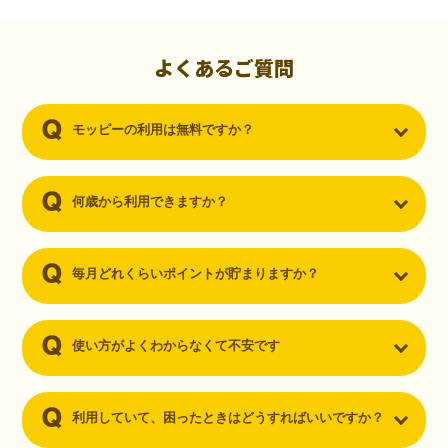
初心者でも10,000ポイント！無料なのにポイントが
貯まる
（30代・男性）
よくあるご質問
クレジットカードを作りたいと思い、色々検索をしていた時にモッピ
ーを知りました。クレジットカードを発行するだけでポイントが貯ま
モッピーの利用は無料ですか？
るならと無料登録して、クレジットカードの発行やアプリダウンロー
ドなど無料のコンテンツのみを利用したところ…なんと、たった一ヶ
月で10,000ポイントを貯めることができました！最初は半信半疑で始
めたモッピーですが、今では空いた時間でポイ活しちゃってます！
何歳から利用できますか？
毎月どれくらいポイントが貯まりますか？
使い方がよくわからなくて不安です
利用していて、困ったときはどうすればいいですか？