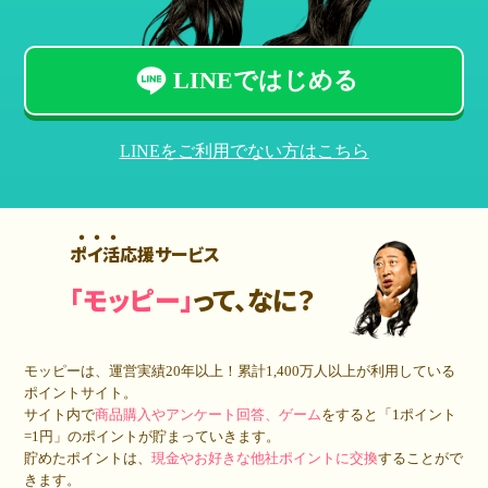
LINEではじめる
LINEをご利用でない方はこちら
ポイ活応援サービス
「モッピー」
って、なに？
モッピーは、運営実績20年以上！累計
1,400万人
以上が利用している
ポイントサイト。
サイト内で
商品購入やアンケート回答、ゲーム
をすると「1ポイント
=1円」のポイントが貯まっていきます。
貯めたポイントは、
現金やお好きな他社ポイントに交換
することがで
きます。