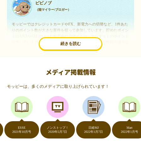
ピピノブ
（陸マイラー/ブロガー）
モッピーではクレジットカードやFX、新電力への切替など、1件あた
りのポイント数が大きな案件を狙って参加しています。貯めたポイン
トはANAやJALといった航空会社のマイルや、マリオットのポイント
交換しています。このようにすることで、ほぼ無料で年数回の国内旅
続きを読む
行や海外旅行を実現しています。モッピーは陸マイラーや旅行好きに
は欠かせないポイントサイトですね。
メディア掲載情報
いつものネットショッピングが、モッピーでお得
に
モッピーは、多くのメディアに取り上げられています！
（20代・女性）
友達に勧められてモッピーをはじめました。空いた時間にスマホで買
い物をすることが多いのですが、モッピーを経由するだけでショップ
のポイントとモッピーのポイントが二重で貯まることを知り、ビック
リ…！いつものネットショッピングをモッピーを経由するだけでポイ
ントが貯まるなんて…もっと早く教えてほしかった～！貯まったポイ
ントはギフト券に交換して、プチ贅沢を楽しんでます♪
ESSE
ノンストップ！
日経MJ
Mart
2021年10月号
2020年5月7日
2022年1月7日
2022年1月号