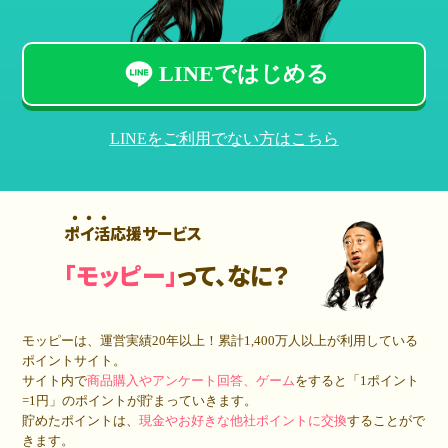
LINEではじめる
LINEをご利用でない方はこちら
ポイ活応援サービス
「モッピー」
って、なに？
モッピーは、運営実績20年以上！累計
1,400万人
以上が利用している
ポイントサイト。
サイト内で
商品購入やアンケート回答、ゲーム
をすると「1ポイント
=1円」のポイントが貯まっていきます。
貯めたポイントは、
現金やお好きな他社ポイントに交換
することがで
きます。